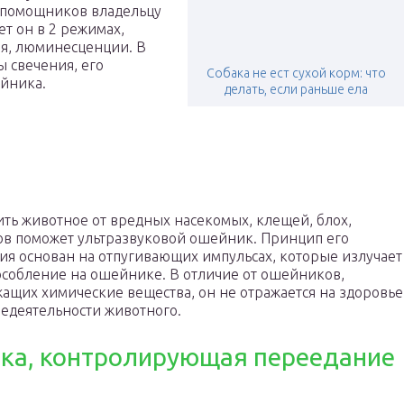
м помощников владельцу
ет он в 2 режимах,
я, люминесценции. В
ы свечения, его
Собака не ест сухой корм: что
йника.
делать, если раньше ела
ть животное от вредных насекомых, клещей, блох,
в поможет ультразвуковой ошейник. Принцип его
ия основан на отпугивающих импульсах, которые излучает
собление на ошейнике. В отличие от ошейников,
ащих химические вещества, он не отражается на здоровье
едеятельности животного.
ка, контролирующая переедание