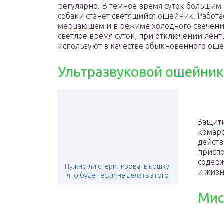
регулярно. В темное время суток больши
собаки станет светящийся ошейник. Работа
мерцающем и в режиме холодного свечени
светлое время суток, при отключении лент
используют в качестве обыкновенного оше
Ультразвуковой ошейник
Защити
комаро
действ
приспо
содерж
Нужно ли стерилизовать кошку:
и жизн
что будет если не делать этого
Мис