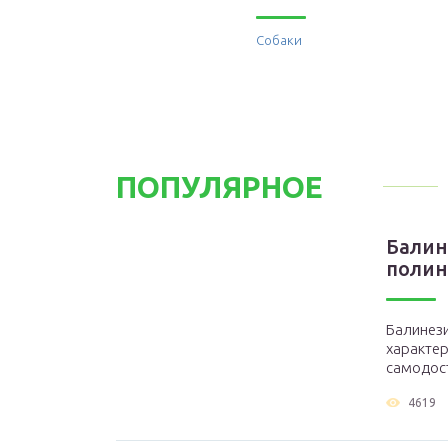
Собаки
ПОПУЛЯРНОЕ
Балин
полин
Балинез
характе
самодост
4619