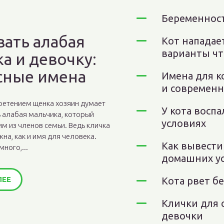
Беременност
вать алабая
Кот нападае
варианты чт
а и девочку:
сные имена
Имена для к
и современн
ретением щенка хозяин думает
У кота воспа
ть алабая мальчика, который
условиях
им из членов семьи. Ведь кличка
жна, как и имя для человека.
Как вывести
ного,...
домашних у
ЛЕЕ
Кота рвет б
Клички для 
девочки