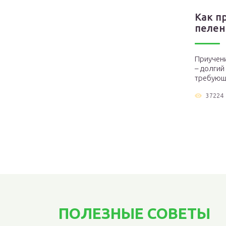
Как п
пеленк
Приучени
– долгий
требующи
37224
ПОЛЕЗНЫЕ СОВЕТЫ