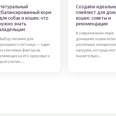
Натуральный
Создаем идеальн
сбалансированный корм
плейлист для до
для собак и кошек: что
кошек: советы и
нужно знать
рекомендации
владельцам
В современном мире
Выбор питания для
домашние кошки исп
домашнего питомца — один
различные эмоциона
из ключевых факторов,
нагрузки, которые мог
влияющих на его здоровье и
значительно...
долголетие....