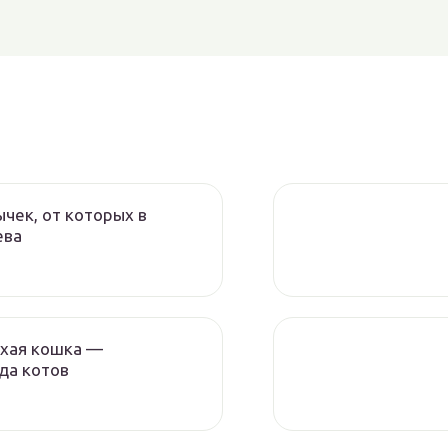
чек, от которых в
ева
ухая кошка —
да котов