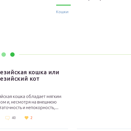
Кошки
езийская кошка или
езийский кот
ийская кошка обладает мягким
ром и, несмотря на внешнюю
аточность и непокорность,...
40
2