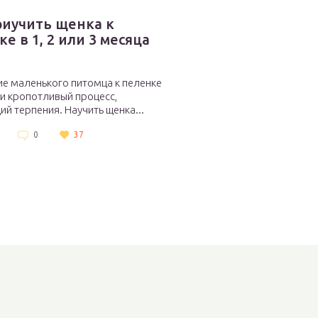
риучить щенка к
е в 1, 2 или 3 месяца
е маленького питомца к пеленке
 и кропотливый процесс,
й терпения. Научить щенка...
0
37