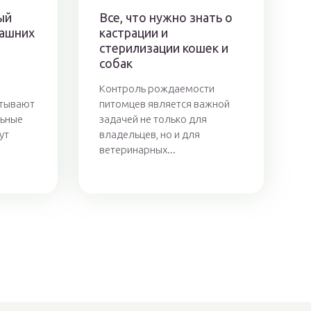
ый
Все, что нужно знать о
машних
кастрации и
стерилизации кошек и
собак
Контроль рождаемости
ытывают
питомцев является важной
льные
задачей не только для
ут
владельцев, но и для
ветеринарных...