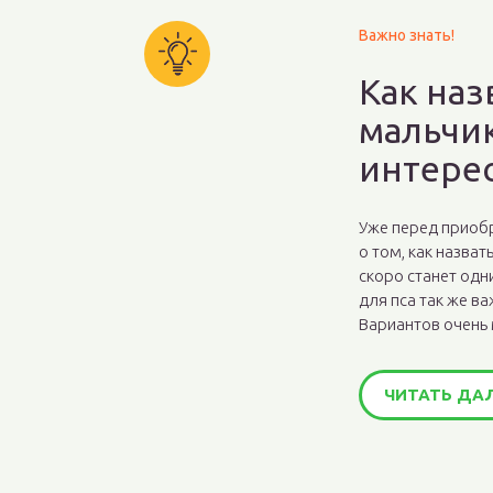
Важно знать!
Как наз
мальчик
интере
Уже перед приоб
о том, как назва
скоро станет одн
для пса так же ва
Вариантов очень м
ЧИТАТЬ ДА