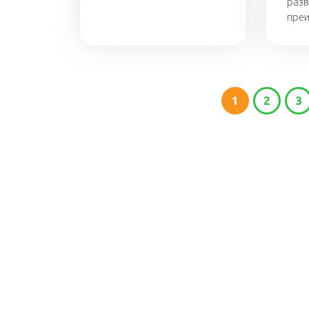
раз
преи
1
2
3