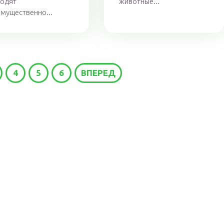
водят
животные...
мущественно...
4
5
6
ВПЕРЕД