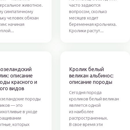
ерсальное животное.
часто задаются
му симпатичному
вопросом, сколько
ьку человек обязан
месяцев ходит
им: начиная
беременная крольчиха.
еплой...
Кролики растут...
озеландский
Кролик белый
лик: описание
великан альбинос:
оды красного и
описание породы
ого видов
Сегодня порода
озеландские породы
кроликов белый великан
иков — это
является одной
ихотливые в уходе
из наиболее
ыращивании
распространенных.
тные, которых
В свое время эти