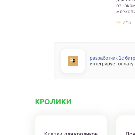
ознаком
млекопи
3712
разработчик 1с бит
интегрирует оплату
КРОЛИКИ
Клетки для кроликов
Поч