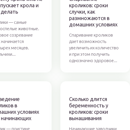
пускает крола и
кроликов: сроки
 делать
случки, как
размножаются в
лики — самые
домашних условиях
оспелые животные.
овое созревание
Спаривание кроликов
х начинается
дает возможность
тырех месяцев.
увеличить их количество
ьчихи...
и при этом получить
однозначно здоровое...
ведение
Сколько длится
ликов в
беременность у
ашних условиях
кроликов: сроки
 начинающих
вынашивания
ик — поистине
Начинающие заводчики