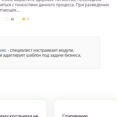
иться с тонкостями данного процесса. При разведении
тающих...
48
1
рикс
- специалист настраивает модули,
 и адаптирует шаблон под задачи бизнеса.
ему крольчиха не
Спаривание