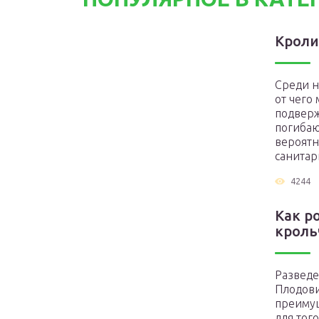
Кроли
Среди н
от чего
подверж
погибаю
вероятн
санитар
4244
Как р
кроль
Разведе
Плодови
преимущ
для тог