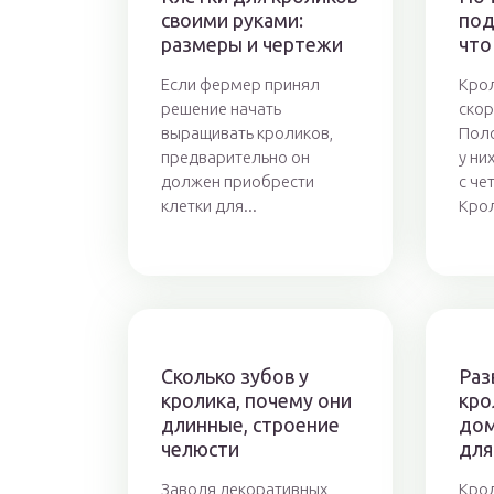
своими руками:
под
размеры и чертежи
что
Если фермер принял
Кро
решение начать
скор
выращивать кроликов,
Пол
предварительно он
у ни
должен приобрести
с че
клетки для...
Крол
Сколько зубов у
Раз
кролика, почему они
кро
длинные, строение
дом
челюсти
для
Заводя декоративных
Крол