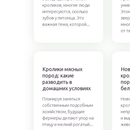
кроликов, многие люди
унив
интересуются, сколько
Это
зубов у питомца. Это
звер
важная тема, которой...
мног
от т
Кролики мясных
Нов
пород: какие
кро
разводить в
пор
домашних условиях
бел
Планируя заняться
Нов
собственным подсобным
крол
хозяйством, будущие
непр
фермеры делают упор на
и в
птицу и мелкий рогатый...
живо