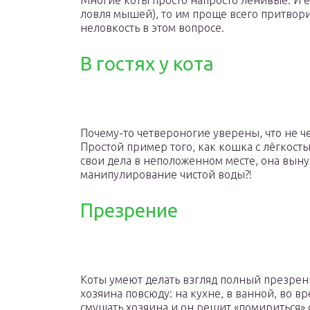
Многие коты просто напросто ленивые. И е
ловля мышей), то им проще всего притвор
неловкость в этом вопросе.
В гостях у кота
Почему-то четвероногие уверены, что не че
Простой пример того, как кошка с лёгкость
свои дела в неположенном месте, она выну
манипулирование чистой воды?!
Презрение
Коты умеют делать взгляд полный презрени
хозяина повсюду: на кухне, в ванной, во в
смущать хозяина и он решит «помириться» с