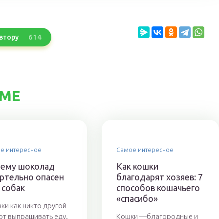
614
втору
ЕМЕ
е интересное
Самое интересное
ему шоколад
Как кошки
ртельно опасен
благодарят хозяев: 7
 собак
способов кошачьего
«спасибо»
ки как никто другой
т выпрашивать еду.
Кошки —благородные и