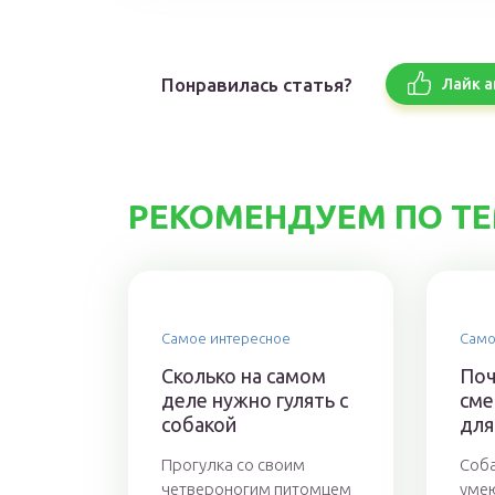
Понравилась статья?
Лайк а
РЕКОМЕНДУЕМ ПО Т
Самое интересное
Само
Сколько на самом
Поч
деле нужно гулять с
сме
собакой
для
Прогулка со своим
Соба
четвероногим питомцем
умею