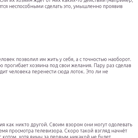
сли их хозяин ждёт от них каких-то действий (например,
ится неспособными сделать это, умышленно проявив
ловек позволил им жить у себя, а с точностью наоборот.
ю прогибает хозяина под свои желания. Пару раз сделав
дит человека перенести сюда лоток. Это ли не
я как никто другой. Своим взором они могут одолевать
ремя просмотра телевизора. Скоро такой взгляд начнёт
 котом, хотя вины за первым никакой не будет.