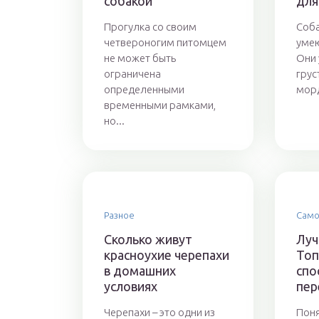
собакой
для
Прогулка со своим
Соба
четвероногим питомцем
умею
не может быть
Они 
ограничена
грус
определенными
морд
временными рамками,
но...
Разное
Само
Сколько живут
Луч
красноухие черепахи
Топ
в домашних
спо
условиях
пер
Черепахи – это одни из
Поня