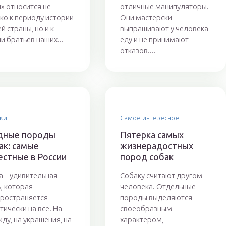
» относится не
отличные манипуляторы.
ко к периоду истории
Они мастерски
й страны, но и к
выпрашивают у человека
и братьев наших...
еду и не принимают
отказов....
ки
Самое интересное
дные породы
Пятерка самых
ак: самые
жизнерадостных
естные в России
пород собак
 – удивительная
Собаку считают другом
, которая
человека. Отдельные
ространяется
породы выделяются
тически на все. На
своеобразным
ду, на украшения, на
характером,