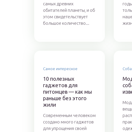
самых древних
годы
обитателей планеты, и об
толь
этом свидетельствует
наше
большое количество...
жизн
Самое интересное
Соба
10 полезных
Мо
гаджетов для
соб
питомцев — как мы
изв
раньше без этого
Мода
жили
вещь
Современным человеком
расп
создано много гаджетов
прак
для упрощения своей
одеж