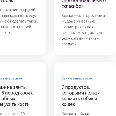
 собак
способов кошачьего
«спасибо»
ки как никто другой
т выпрашивать еду.
Кошки —благородные и
умеют сделать такой
мудрые животные.
тный вид на своей
Несмотря на свою
е, что...
независимость, их нужно
окружить вниманием,
создать...
е интересное
Самое интересное
ше не злить:
7 продуктов,
-6 пород собак
которыми нельзя
собных
кормить собак и
екусить кости
кошек
тие «лихие 90-е
Кошки и собаки ―