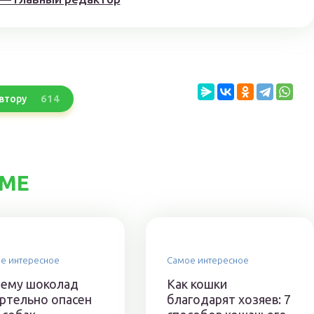
614
втору
ЕМЕ
е интересное
Самое интересное
ему шоколад
Как кошки
ртельно опасен
благодарят хозяев: 7