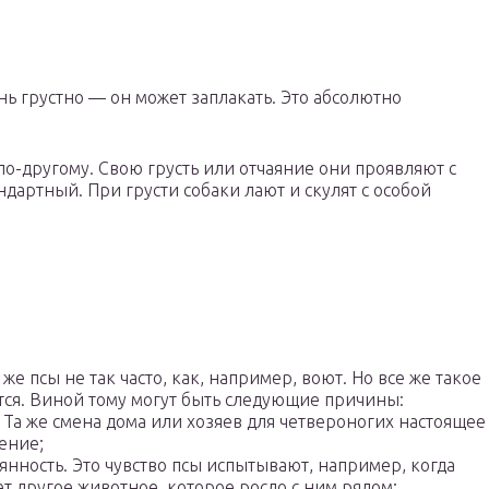
нь грустно — он может заплакать. Это абсолютно
по-другому. Свою грусть или отчаяние они проявляют с
ндартный. При грусти собаки лают и скулят с особой
 же псы не так часто, как, например, воют. Но все же такое
тся. Виной тому могут быть следующие причины:
. Та же смена дома или хозяев для четвероногих настоящее
ение;
янность. Это чувство псы испытывают, например, когда
т другое животное, которое росло с ним рядом;