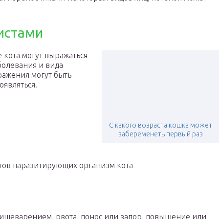
.
истами
 кота могут выражаться
аболевания и вида
ражения могут быть
оявляться.
С какого возраста кошка может
забеременеть первый раз
тов паразитирующих организм кота
ищеварением, рвота, понос или запор, повышение или