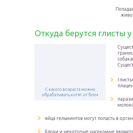
Попадан
живо
Откуда берутся глисты у
Сущест
границ
собака
Сущест
глисты
плацен
С какого возраста можно
обрабатывать котят от блох
парази
молоко
яйца гельминтов могут попасть в орга
блохи и некоторые насекомые являютс