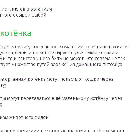
ие глистов в организм
тного с сырой рыбой
 котёнка
вует мнение, что если кот домашний, то есть не покидает
ы квартиры и не контактирует с уличными котами и
ми, то и глистов у него быть не может. Это совсем не так.
вует множество путей заражения домашнего питомца:
 в организм котёнка могут попасть от кошки через
ту;
ты могут передаваться ещё маленькому котёнку через
;
низм животного с едой;
я переносчиками некоторых видов яиц, котёнок может