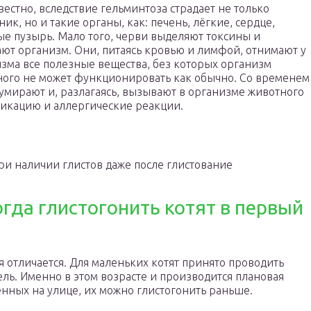
вестно, вследствие гельминтоза страдает не только
ик, но и такие органы, как: печень, лёгкие, сердце,
е пузырь. Мало того, черви выделяют токсины и
ют организм. Они, питаясь кровью и лимфой, отнимают у
зма все полезные вещества, без которых организм
ого не может функционировать как обычно. Со временем
умирают и, разлагаясь, вызывают в организме животного
икацию и аллергические реакции.
ри наличии глистов даже после глистование
гда глистогонить котят в первый
я отличается. Для маленьких котят принято проводить
ель. Именно в этом возрасте и производится плановая
денных на улице, их можно глистогонить раньше.