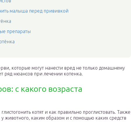
истов
онить малыша перед прививкой
тёнка
ые препараты
отёнка
ерви, которые могут нанести вред не только домашнему
ет ряд нюансов при лечении котенка.
в: с какого возраста
о глистогонить котят и как правильно проглистовать. Также
 у животного, каким образом и с помощью каких средств