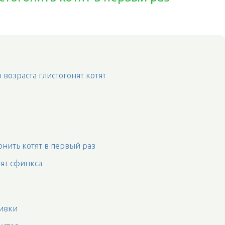
 возраста глистогонят котят
онить котят в первый раз
тят сфинкса
вивки