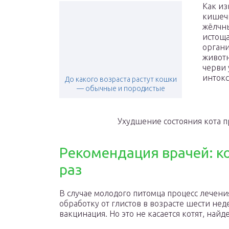
Как из
кишечн
жёлчны
истоща
органи
животн
черви 
интокс
До какого возраста растут кошки
— обычные и породистые
Ухудшение состояния кота п
Рекомендация врачей: ко
раз
В случае молодого питомца процесс лечени
обработку от глистов в возрасте шести нед
вакцинация. Но это не касается котят, най