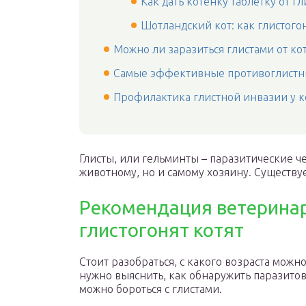
Как дать котёнку таблетку от гл
Шотландский кот: как глистог
Можно ли заразиться глистами от ко
Самые эффективные противоглистн
Профилактика глистной инвазии у к
Глисты, или гельминты – паразитические ч
животному, но и самому хозяину. Существу
Рекомендация ветеринаро
глистогонят котят
Стоит разобраться, с какого возраста можн
нужно выяснить, как обнаружить паразитов
можно бороться с глистами.