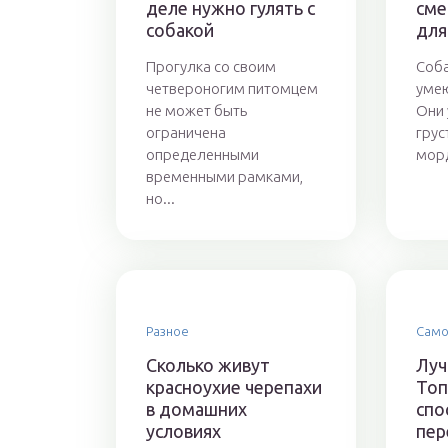
деле нужно гулять с
сме
собакой
для
Прогулка со своим
Соба
четвероногим питомцем
умею
не может быть
Они 
ограничена
грус
определенными
морд
временными рамками,
но...
Разное
Само
Сколько живут
Луч
красноухие черепахи
Топ
в домашних
спо
условиях
пер