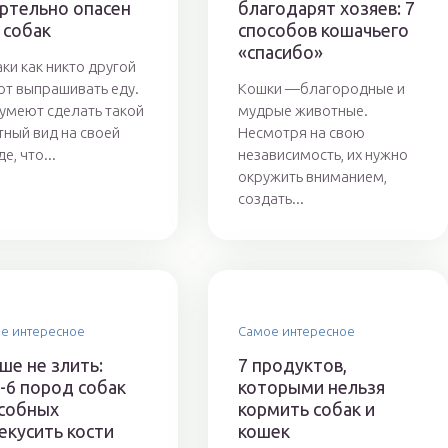
ртельно опасен
благодарят хозяев: 7
 собак
способов кошачьего
«спасибо»
ки как никто другой
т выпрашивать еду.
Кошки —благородные и
умеют сделать такой
мудрые животные.
тный вид на своей
Несмотря на свою
е, что...
независимость, их нужно
окружить вниманием,
создать...
е интересное
Самое интересное
ше не злить:
7 продуктов,
-6 пород собак
которыми нельзя
собных
кормить собак и
екусить кости
кошек