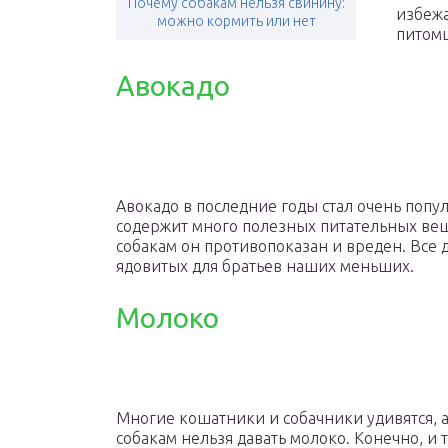
Почему собакам нельзя свинину:
избежа
можно кормить или нет
питомц
Авокадо
Авокадо в последние годы стал очень попу
содержит много полезных питательных вещ
собакам он противопоказан и вреден. Все 
ядовитых для братьев наших меньших.
Молоко
Многие кошатники и собачники удивятся, а
собакам нельзя давать молоко. Конечно, и 