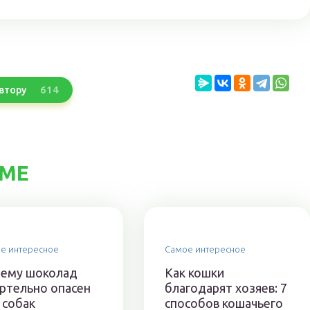
614
втору
ЕМЕ
е интересное
Самое интересное
ему шоколад
Как кошки
ртельно опасен
благодарят хозяев: 7
 собак
способов кошачьего