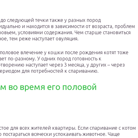
до следующей течки также у разных пород
дуально и находится в зависимости от возраста, проблем
ровьем, условиями содержания. Чем старше становиться
ое, тем реже наступает овуляция.
половое влечение у кошки после рождения котят тоже
ает по-разному. У одних пород готовность к
творению наступает через 3 месяца, у других – через
периодом для потребностей к спариванию.
ем во время его половой
тое для всех жителей квартиры. Если спаривание с котом
о постараться всячески успокаивать животное. Чаще