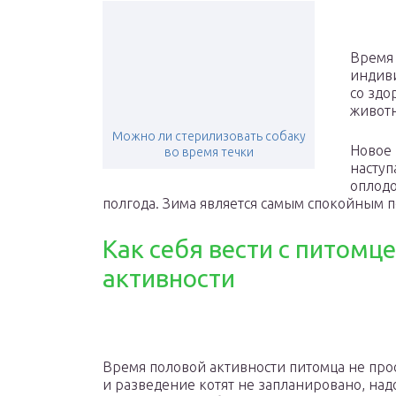
Время 
индиви
со здо
животн
Можно ли стерилизовать собаку
Новое 
во время течки
наступ
оплодо
полгода. Зима является самым спокойным 
Как себя вести с питомц
активности
Время половой активности питомца не прос
и разведение котят не запланировано, над