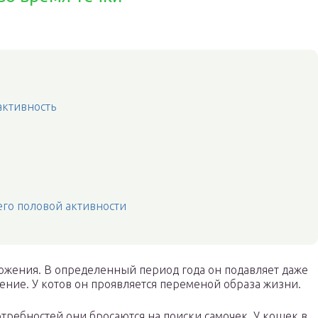
активность
 его половой активности
жения. В определенный период года он подавляет даже
ение. У котов он проявляется переменой образа жизни.
требностей они бросаются на поиски самочек. У кошек в