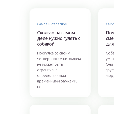
Самое интересное
Само
Сколько на самом
Поч
деле нужно гулять с
сме
собакой
для
Прогулка со своим
Соба
четвероногим питомцем
умею
не может быть
Они 
ограничена
грус
определенными
морд
временными рамками,
но...