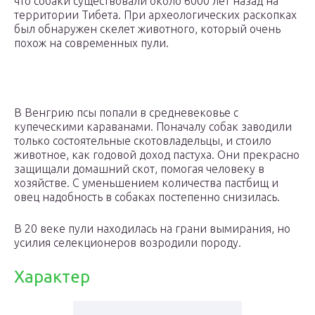
что собаки существовали около 6000 лет назад на
территории Тибета. При археологических раскопках
был обнаружен скелет животного, который очень
похож на современных пули.
В Венгрию псы попали в средневековье с
купеческими караванами. Поначалу собак заводили
только состоятельные скотовладельцы, и стоило
животное, как годовой доход пастуха. Они прекрасно
защищали домашний скот, помогая человеку в
хозяйстве. С уменьшением количества пастбищ и
овец надобность в собаках постепенно снизилась.
В 20 веке пули находилась на грани вымирания, но
усилия селекционеров возродили породу.
Характер