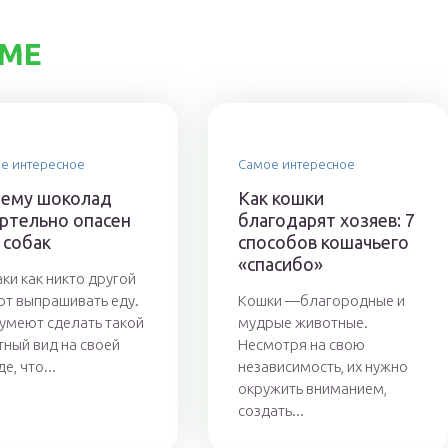
ЕМЕ
е интересное
Самое интересное
ему шоколад
Как кошки
ртельно опасен
благодарят хозяев: 7
 собак
способов кошачьего
«спасибо»
ки как никто другой
т выпрашивать еду.
Кошки —благородные и
умеют сделать такой
мудрые животные.
тный вид на своей
Несмотря на свою
е, что...
независимость, их нужно
окружить вниманием,
создать...