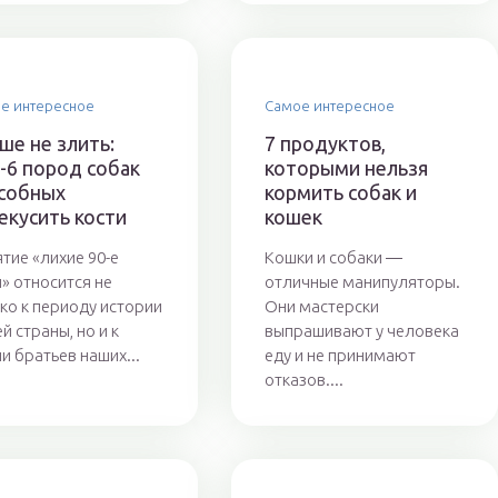
е интересное
Самое интересное
ше не злить:
7 продуктов,
-6 пород собак
которыми нельзя
собных
кормить собак и
екусить кости
кошек
тие «лихие 90-е
Кошки и собаки ―
» относится не
отличные манипуляторы.
ко к периоду истории
Они мастерски
й страны, но и к
выпрашивают у человека
и братьев наших...
еду и не принимают
отказов....