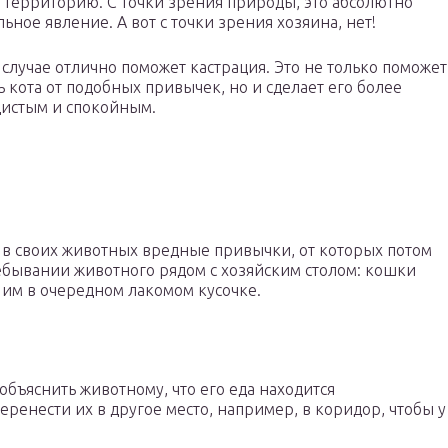
 территорию. С точки зрения природы, это абсолютно
ьное явление. А вот с точки зрения хозяина, нет!
 случае отлично поможет кастрация. Это не только поможет
ь кота от подобных привычек, но и сделает его более
истым и спокойным.
 в своих животных вредные привычки, от которых потом
ребывании животного рядом с хозяйским столом: кошки
 им в очередном лакомом кусочке.
объяснить животному, что его еда находится
еренести их в другое место, например, в коридор, чтобы у