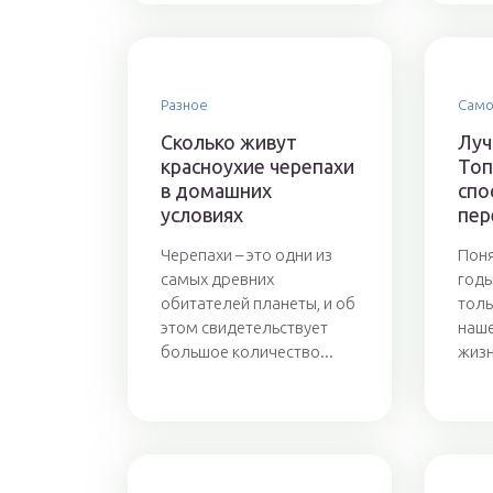
Разное
Само
Сколько живут
Луч
красноухие черепахи
Топ
в домашних
спо
условиях
пер
Черепахи – это одни из
Поня
самых древних
годы
обитателей планеты, и об
толь
этом свидетельствует
наше
большое количество...
жизн