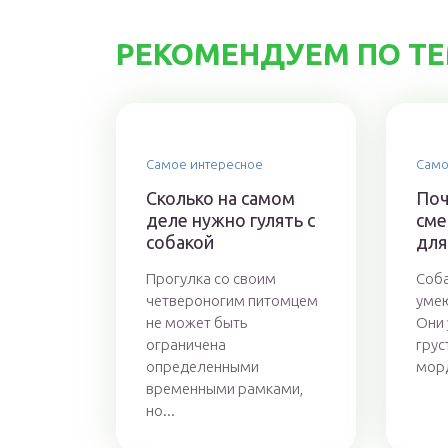
РЕКОМЕНДУЕМ ПО Т
Самое интересное
Само
Сколько на самом
Поч
деле нужно гулять с
сме
собакой
для
Прогулка со своим
Соба
четвероногим питомцем
умею
не может быть
Они 
ограничена
грус
определенными
морд
временными рамками,
но...