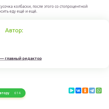
кусочка колбаски, после этого со стопроцентной
сить еду ещё и ещё.
Автор:
 — главный редактор
614
втору