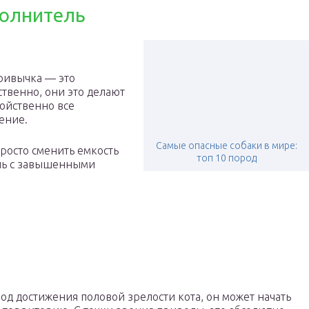
олнитель
привычка — это
ственно, они это делают
войственно все
ение.
Самые опасные собаки в мире:
росто сменить емкость
топ 10 пород
ель с завышенными
од достижения половой зрелости кота, он может начать