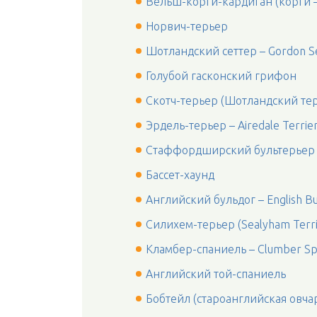
Вельш-корги-кардиган (корги –
Норвич-терьер
Шотландский сеттер – Gordon S
Голубой гасконский грифон
Скотч-терьер (Шотландский те
Эрдель-терьер – Airedale Terrie
Стаффордширский бультерьер
Бассет-хаунд
Английский бульдог – English Bu
Силихем-терьер (Sealyham Terri
Кламбер-спаниель – Clumber Sp
Английский той-спаниель
Бобтейл (староанглийская овча