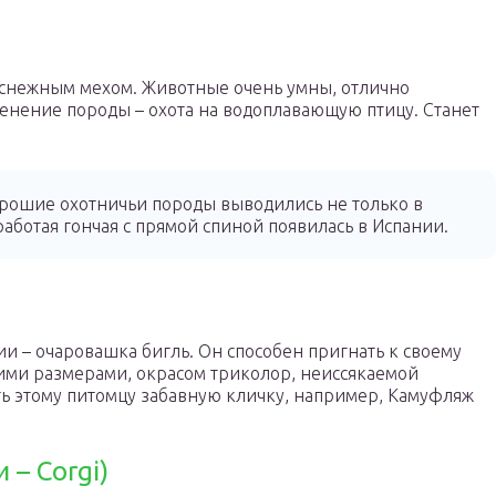
оснежным мехом. Животные очень умны, отлично
енение породы – охота на водоплавающую птицу. Станет
орошие охотничьи породы выводились не только в
работая гончая с прямой спиной появилась в Испании.
и – очаровашка бигль. Он способен пригнать к своему
ними размерами, окрасом триколор, неиссякаемой
ь этому питомцу забавную кличку, например, Камуфляж
 – Corgi)