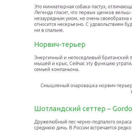
Это миниатюрная собака-пастух, отличающ
Легенда гласит, что первых щенков вельш-
незаурядным умом, но очень своеобразна и
относится несерьезно. С удовольствием буде
ни в спальне.
Норвич-терьер
Энергичный и непоседливый британский пе
мышей и крыс. Сейчас эту функцию утрати
семьей компаньона.
Смышленый очаровашка норвич-терьер 
Шотландский сеттер – Gordo
Дружелюбный пес черно-подпалого окраса
среднюю дичь. В России встречается редко 