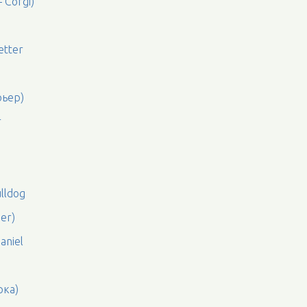
 Corgi)
etter
рьер)
r
lldog
er)
aniel
рка)