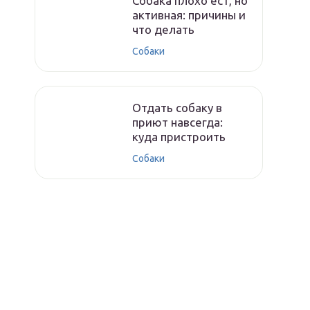
Собака плохо ест, но
активная: причины и
что делать
Собаки
Отдать собаку в
приют навсегда:
куда пристроить
Собаки