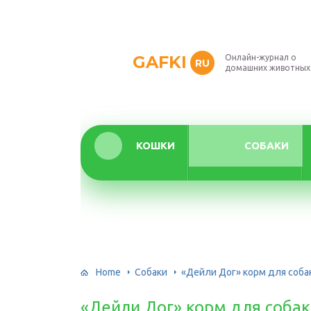
GAFKI
Онлайн-журнал о
RU
домашних животных
КОШКИ
СОБАКИ
Home
Собаки
«Дейли Дог» корм для собак 
«Дейли Дог» корм для собак 