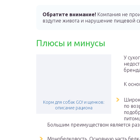
Обратите внимание!
Компания не про
вздутие живота и нарушение пищевой сис
Плюсы и минусы
У сухо
недост
бренда
К осно
Широк
Корм для собак GO! и щенков:
по воз
описание рациона
подобр
питомц
Большим преимуществом является разн
Монобелковость. Основную часть белка