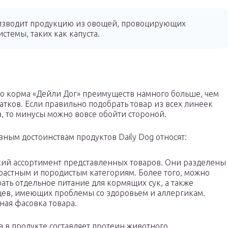
изводит продукцию из овощей, провоцирующих
темы, таких как капуста.
го корма «Дейли Дог» преимуществ намного больше, чем
атков. Если правильно подобрать товар из всех линеек
, то минусы можно вовсе обойти стороной.
вным достоинствам продуктов Daily Dog относят:
ий ассортимент представленных товаров. Они разделены
растным и породистым категориям. Более того, можно
ать отдельное питание для кормящих сук, а также
ев, имеющих проблемы со здоровьем и аллергикам.
ая фасовка товара.
 в продукте составляет протеин животного