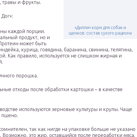
, травы и фрукты.
 Дог»:
«Дилли» корм для собак и
ины каждой порции.
щенков: состав сухого рациона
альный продукт, но и
 Протеин может быть
индейка, курица, говядина, баранина, свинина, телятина,
бой. Как правило, используется не слишком жирная и
й.
яичного порошка.
ные отходы после обработки картошки – в качестве
зводстве используются зерновые культуры и крупы. Чаще
, пшено.
сомнителен, так как нигде на упаковке больше не указано
 Возможно, это жир, оставшийся после переработки мяса.