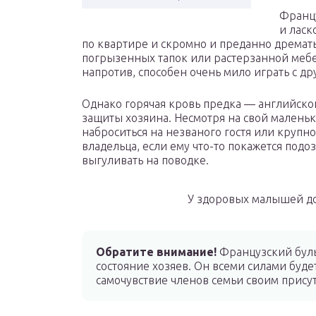
Францу
и ласк
по квартире и скромно и преданно дремать
погрызенных тапок или растерзанной мебе
напротив, способен очень мило играть с д
Однако горячая кровь предка — английского
защиты хозяина. Несмотря на свой маленьк
наброситься на незваного гостя или крупн
владельца, если ему что-то покажется по
выгуливать на поводке.
У здоровых малышей до
Обратите внимание!
Французский буль
состояние хозяев. Он всеми силами буде
самочувствие членов семьи своим прису