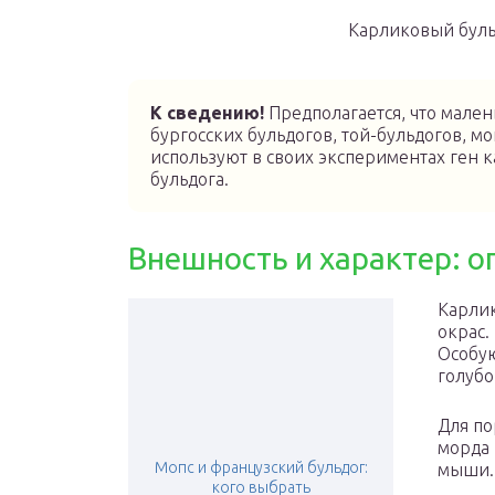
Карликовый буль
К сведению!
Предполагается, что мале
бургосских бульдогов, той-бульдогов, м
используют в своих экспериментах ген 
бульдога.
Внешность и характер: о
Карлик
окрас.
Особую
голубо
Для по
морда
Мопс и французский бульдог:
мыши. 
кого выбрать