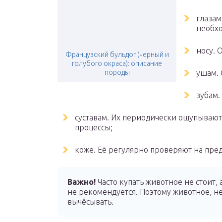
глазам
необхо
носу. 
Французский бульдог (черный и
голубого окраса): описание
породы
ушам. 
зубам.
суставам. Их периодически ощупываю
процессы;
коже. Её регулярно проверяют на пре
Важно!
Часто купать животное не стоит, 
не рекомендуется. Поэтому животное, н
вычёсывать.