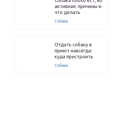
Собака плохо ест, но
активная: причины и
что делать
Собаки
Отдать собаку в
приют навсегда:
куда пристроить
Собаки