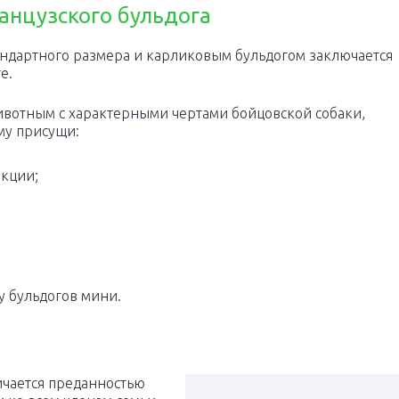
анцузского бульдога
ндартного размера и карликовым бульдогом заключается
е.
ивотным с характерными чертами бойцовской собаки,
му присущи:
акции;
у бульдогов мини.
ичается преданностью