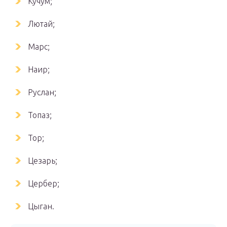
Кучум;
Лютай;
Марс;
Наир;
Руслан;
Топаз;
Тор;
Цезарь;
Цербер;
Цыган.