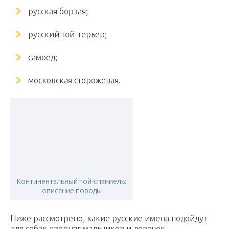
русская борзая;
русский той-терьер;
самоед;
московская сторожевая.
Континентальный той-спаниель:
описание породы
Ниже рассмотрено, какие русские имена подойдут
для собак дворняг мальчиков и девочек.