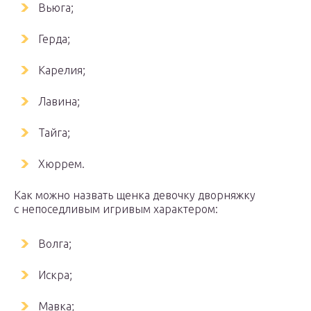
Вьюга;
Герда;
Карелия;
Лавина;
Тайга;
Хюррем.
Как можно назвать щенка девочку дворняжку
с непоседливым игривым характером:
Волга;
Искра;
Мавка;