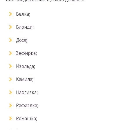
Белка;
Блонди;
Дося;
Зефирка;
Изольда;
Камила;
Наргизка;
Рафаэлка;
Ромашка;