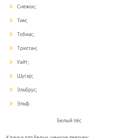
Снежок;
Тим;
Тобиас;
Тристан;
Уайт;
Шугар;
Эльбрус;
Эльф.
Белый пёс
Клички для белых щенков девочек: