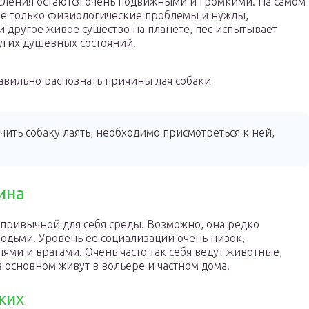
осления остаются очень подвижными и громкими. На самом
 не только физиологические проблемы и нужды,
 и другое живое существо на планете, пес испытывает
угих душевных состояний.
авильно распознать причины лая собаки
чить собаку лаять, необходимо присмотреться к ней,
ина
епривычной для себя среды. Возможно, она редко
юдьми. Уровень ее социализации очень низок,
ями и врагами. Очень часто так себя ведут животные,
в основном живут в вольере и частном дома.
жих