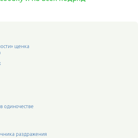
ости» щенка
а
х
 в одиночестве
очника раздражения