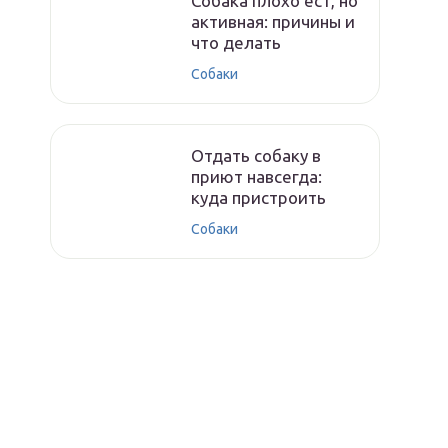
Собака плохо ест, но
активная: причины и
что делать
Собаки
Отдать собаку в
приют навсегда:
куда пристроить
Собаки