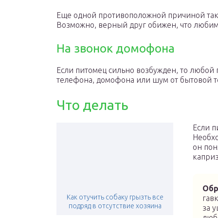
Еще одной противоположной причиной таког
Возможно, верный друг обижен, что любим
На звонок домофона
Если питомец сильно возбужден, то любой 
телефона, домофона или шум от бытовой т
Что делать
Если п
Необхо
он пон
каприз
Обр
Как отучить собаку грызть все
гавк
подряд в отсутствие хозяина
за у
люб