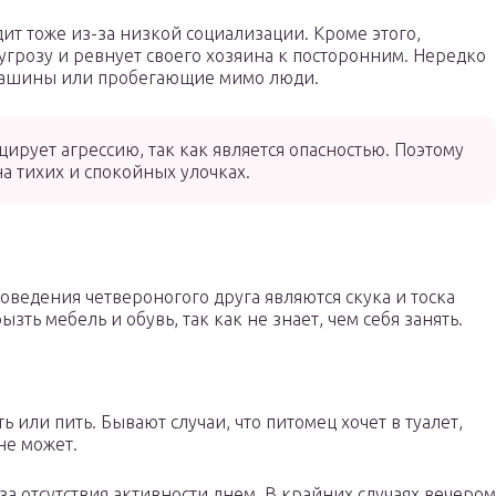
ит тоже из-за низкой социализации. Кроме этого,
т угрозу и ревнует своего хозяина к посторонним. Нередко
машины или пробегающие мимо люди.
цирует агрессию, так как является опасностью. Поэтому
а тихих и спокойных улочках.
едения четвероногого друга являются скука и тоска
зть мебель и обувь, так как не знает, чем себя занять.
ть или пить. Бывают случаи, что питомец хочет в туалет,
не может.
за отсутствия активности днем. В крайних случаях вечером