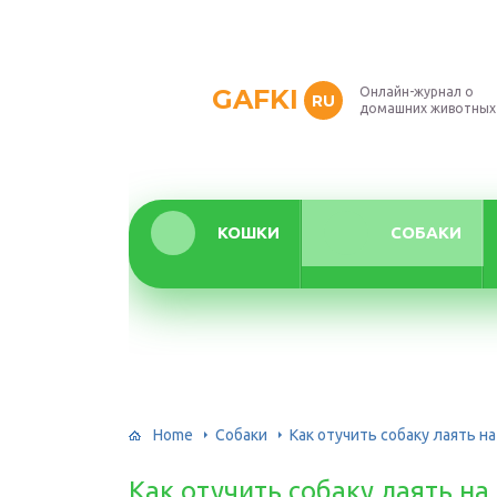
GAFKI
Онлайн-журнал о
RU
домашних животных
КОШКИ
СОБАКИ
Home
Собаки
Как отучить собаку лаять на
Как отучить собаку лаять на