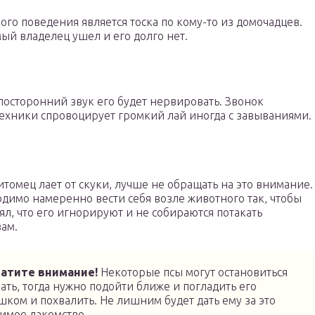
о поведения является тоска по кому-то из домочадцев.
ый владелец ушел и его долго нет.
посторонний звук его будет нервировать. Звонок
ехники спровоцирует громкий лай иногда с завываниями.
итомец лает от скуки, лучше не обращать на это внимание.
димо намеренно вести себя возле животного так, чтобы
ял, что его игнорируют и не собираются потакать
ам.
атите внимание!
Некоторые псы могут остановиться
ать, тогда нужно подойти ближе и погладить его
шком и похвалить. Не лишним будет дать ему за это
имое лакомство.