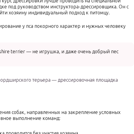
 курс дрессировки лучше проводить на специальной
ке под руководством инструктора-дрессировщика. Он с
йти хозяину индивидуальный подход к питомцу.
рование у пса покорного характер и нужных человеку
hire terrier — не игрушка, и даже очень добрый пес
фордширского терьера — дрессировочная площадка
чения собак, направленных на закрепление условных
овное выполнение команд:
ка проводится без участия хозяина.