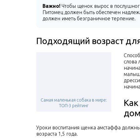
Важно!
Чтобы щенок вырос в послушного
Питомец должен быть обеспечен надлеж
должен иметь безграничное терпение.
Подходящий возраст для
Способ
слова 
начина
малыше
дресси
начина
Самая маленькая собака в мире:
Как
ТОП-3 рейтинг
дом
Уроки воспитания щенка амстаффа должны
возраста 1,5 года.