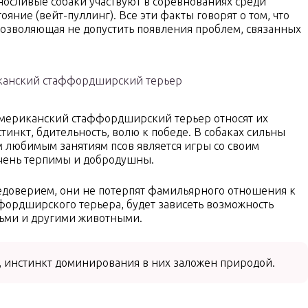
носливые собаки участвуют в соревнованиях среди
ние (вейт-пуллинг). Все эти факты говорят о том, что
озволяющая не допустить появления проблем, связанных
канский стаффордширский терьер
американский стаффордширский терьер относят их
тинкт, бдительность, волю к победе. В собаках сильны
 любимым занятиям псов является игры со своим
очень терпимы и добродушны.
недоверием, они не потерпят фамильярного отношения к
аффордширского терьера, будет зависеть возможность
дьми и другими животными.
инстинкт доминирования в них заложен природой.