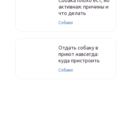
Собака плохо ест, но
активная: причины и
что делать
Собаки
Отдать собаку в
приют навсегда:
куда пристроить
Собаки