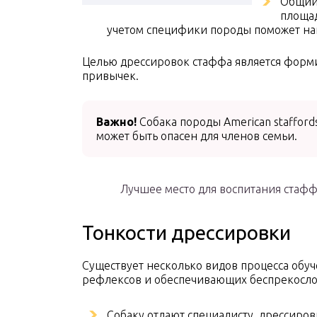
О
бщий
площад
учетом специфики породы поможет на
Целью дрессировок стаффа является форми
привычек.
Важно!
Собака породы Аmerican staffords
может быть опасен для членов семьи.
Лучшее место для воспитания стаф
Тонкости дрессировки
Существует несколько видов процесса обу
рефлексов и обеспечивающих беспрекосл
Собаку отдают специалисту, дрессиров