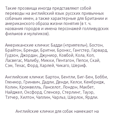
Такие прозвища иногда представляют собой
переводы на английский язык русских привычных
собачьих имен, а также характерные для Британии и
американского образа жизни понятия (в т. ч.
названия городов и имена персонажей голливудских
фильмов и мультиков).
Американские клички: Бадди («приятель»), Бостон,
Брайтон, Бренди, Бритни, Бронкс, Гангстер, Гарвард,
Гудзон, Джордан, Джуниор, Ковбой, Кола, Коп,
Ласвегас, Малибу, Микки, Пентагон, Пепси, Скай,
Сэм, Техас, Форд, Харлей, Чикаго, Шериф.
Английские клички: Бартон, Бентли, Биг-Бен, Бобби,
Гленмор, Гринвич, Дадли, Денди, Келси, Кембридж,
Колин, Кромвелль, Ланселот, Лондон, Макбет,
Найджел, Оксфорд, Спенсер, Стерлинг, Тауэр,
Тэтчер, Хилтон, Чаплин, Чарльз, Шерлок, Ярдли.
Английские клички для собак намекают на