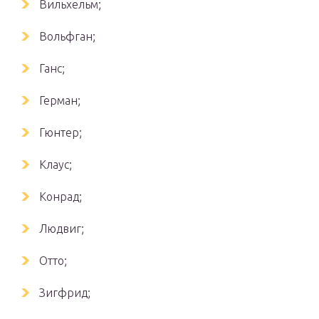
Вильхельм;
Вольфган;
Ганс;
Герман;
Гюнтер;
Клаус;
Конрад;
Людвиг;
Отто;
Зигфрид;