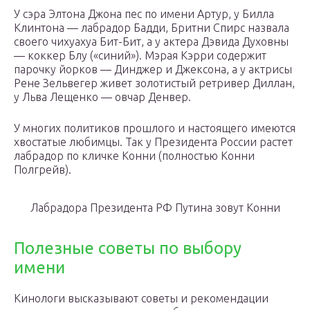
У сэра Элтона Джона пес по имени Артур, у Билла
Клинтона — лабрадор Бадди, Бритни Спирс назвала
своего чихуахуа Бит-Бит, а у актера Дэвида Духовны
— коккер Блу («синий»). Мэрая Кэрри содержит
парочку йорков — Динджер и Джексона, а у актрисы
Рене Зельвегер живет золотистый ретривер Диллан,
у Льва Лещенко — овчар Денвер.
У многих политиков прошлого и настоящего имеются
хвостатые любимцы. Так у Президента России растет
лабрадор по кличке Конни (полностью Конни
Полгрейв).
Лабрадора Президента РФ Путина зовут Конни
Полезные советы по выбору
имени
Кинологи высказывают советы и рекомендации