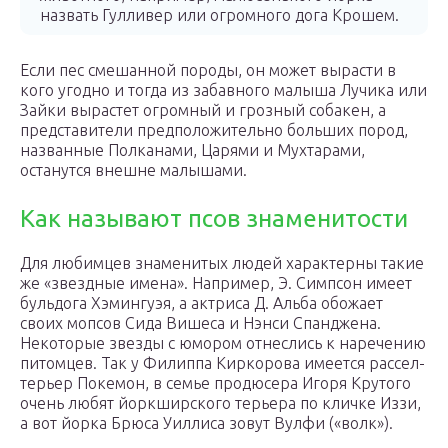
назвать Гулливер или огромного дога Крошем.
Если пес смешанной породы, он может вырасти в
кого угодно и тогда из забавного малыша Лучика или
Зайки вырастет огромный и грозный собакен, а
представители предположительно больших пород,
названные Полканами, Царями и Мухтарами,
останутся внешне малышами.
Как называют псов знаменитости
Для любимцев знаменитых людей характерны такие
же «звездные имена». Например, Э. Симпсон имеет
бульдога Хэмингуэя, а актриса Д. Альба обожает
своих мопсов Сида Вишеса и Нэнси Спанджена.
Некоторые звезды с юмором отнеслись к наречению
питомцев. Так у Филиппа Киркорова имеется рассел-
терьер Покемон, в семье продюсера Игоря Крутого
очень любят йоркширского терьера по кличке Иззи,
а вот йорка Брюса Уиллиса зовут Вулфи («волк»).