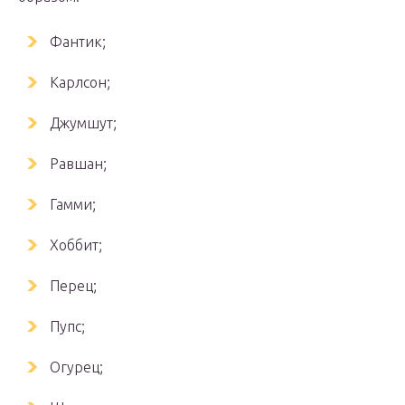
Фантик;
Карлсон;
Джумшут;
Равшан;
Гамми;
Хоббит;
Перец;
Пупс;
Огурец;