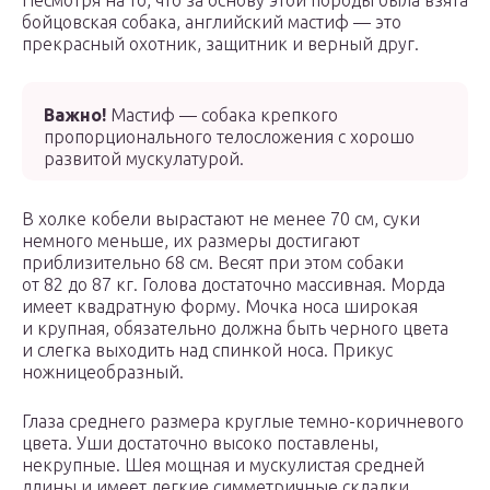
Несмотря на то, что за основу этой породы была взята
бойцовская собака, английский мастиф — это
прекрасный охотник, защитник и верный друг.
Важно!
Мастиф — собака крепкого
пропорционального телосложения с хорошо
развитой мускулатурой.
В холке кобели вырастают не менее 70 см, суки
немного меньше, их размеры достигают
приблизительно 68 см. Весят при этом собаки
от 82 до 87 кг. Голова достаточно массивная. Морда
имеет квадратную форму. Мочка носа широкая
и крупная, обязательно должна быть черного цвета
и слегка выходить над спинкой носа. Прикус
ножницеобразный.
Глаза среднего размера круглые темно-коричневого
цвета. Уши достаточно высоко поставлены,
некрупные. Шея мощная и мускулистая средней
длины и имеет легкие симметричные складки