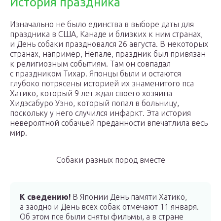
История праздника
Изначально не было единства в выборе даты для
праздника в США, Канаде и близких к ним странах,
и День собаки праздновался 26 августа. В некоторых
странах, например, Непале, праздник был привязан
к религиозным событиям. Там он совпадал
с праздником Тихар. Японцы были и остаются
глубоко потрясены историей их знаменитого пса
Хатико, который 9 лет ждал своего хозяина
Хидэсабуро Уэно, который попал в больницу,
поскольку у него случился инфаркт. Эта история
невероятной собачьей преданности впечатлила весь
мир.
Собаки разных пород вместе
К сведению!
В Японии День памяти Хатико,
а заодно и День всех собак отмечают 11 января.
Об этом псе были сняты фильмы, а в стране