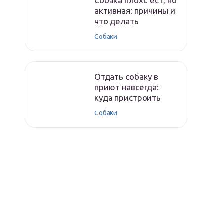
Собака плохо ест, но
активная: причины и
что делать
Собаки
Отдать собаку в
приют навсегда:
куда пристроить
Собаки