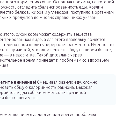
шанного кормления собак. Основная причина, по которой
ожность отследить сбалансированность еды. Хозяин
ичество белков, жиров и углеводов, поступило в организм
уральных продуктов во многих справочниках указан
 этого, сухой корм может содержать вещества
ентрированном виде, а для этого владельцу придется
оятельно производить перерасчет элементов. Именно это
стать причиной, что одни вещества будут в переизбытке,
ие — в недостатке. Такой дисбаланс через
жительное время приведет к проблемам со здоровьем
мцев.
атите внимание!
Смешивая разную еду, сложно
ановить общую калорийность рациона. Высокая
орийность для собаки может стать причиной
избытка веса у пса.
может появиться аллергия или другие проблемы