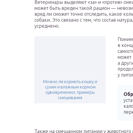
Ветеринары выделяют «за» и «против» сме
может быть вреден такой рацион — невозм
вряд ли сможет точно отследить, какое кол
собаки. Это связано с тем, что состав нат
усреднено.
Помимо
в конц
самост
может 
а друг
продол
у пито
Можно ли кормить кошку и
сухим и влажным кормом
одновременно: примеры
Обр
смешивания
уст
кал
пере
Также на смешанном питании у животного 