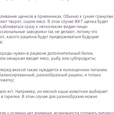
ливание щенков в приемниках. Обычно к сухим гранулам
яют творог, сырое мясо. В этом случае ЖКТ щенка будет
сабливаться сразу к нескольким видам пищи.
сиональные заводчики так не делают, потому что
ют, какого рациона будут придерживаться будущие
а;
породы нужен в рационе дополнительный белок.
ли овчаркам вводят мясо, рыбу или субпродукты;
перед вязкой также нуждается в полноценном питании.
балансированный, разнообразный рацион, и только
хватку;
мало ест. Например, из мясной каши животное выбирает
 в тарелке. В этом случае для разнообразия можно
езде у хозяина нет времени, возможности готовить питомцу