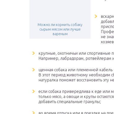
вскарм
добавл
Можно ли кормить собаку
приспо
сырым мясом или лучше
Профес
вареным
не зна
хозяев
крупные, охотничьи или спортивные 
Например, лабрадорам, ротвейлерам и
щенная собака или племенной кабель 
В этот период животному необходим с
натуралка поможет восстановить эту не
если собака привередлива к еде или 
только мясо, а овощи и крупы остаются
добавить специальные гранулы;
во время отпуска или в поездке на по