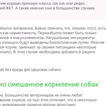
ние кормам премиум-класса, так как они редко
ий ЖКТ. А также именно они в большинстве случаев
быток витаминов. Важно помнить, что, помимо этого, есть
ческая совместимость. Переизбыток может быть только
минов и микроэлементов. Натуральные ингредиенты
, а излишки будут выведены биологическим путем. Многие
сухом корме, замечают за своими питомцами некоторые
опало). В этом случае необходимо добавить в рацион
е без вреда для здоровья собаки
имо смешанное кормление собак
о, большинство ветеринаров не очень любит
ание кормов, но при этом отмечает, что в некоторых
х чередование рациона вполне допустимо: