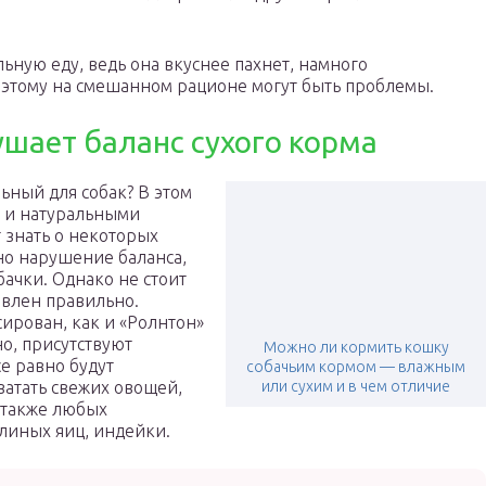
ьную еду, ведь она вкуснее пахнет, намного
этому на смешанном рационе могут быть проблемы.
шает баланс сухого корма
ьный для собак? В этом
, и натуральными
 знать о некоторых
но нарушение баланса,
бачки. Однако не стоит
тавлен правильно.
сирован, как и «Ролнтон»
но, присутствуют
Можно ли кормить кошку
е равно будут
собачьим кормом — влажным
ватать свежих овощей,
или сухим и в чем отличие
а также любых
линых яиц, индейки.