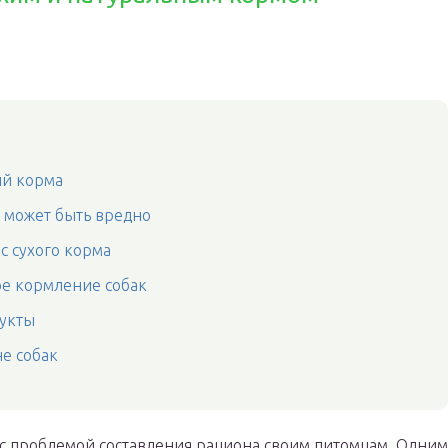
ый корма
 может быть вредно
 сухого корма
ое кормление собак
дукты
е собак
 с проблемой составления рациона своим питомцам. Одним