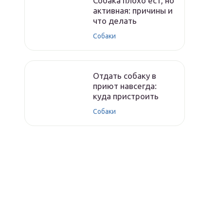
Собака плохо ест, но
активная: причины и
что делать
Собаки
Отдать собаку в
приют навсегда:
куда пристроить
Собаки