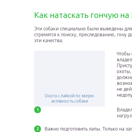
Как натаскать гончую на
Эти собаки специально были выведены для
стремятся к поиску, преследованию, гону д
эти качества.
Чтобы 
владел
Присту
охоты,
должны
возмож
не дей
недопу
Охота с лайкой по зверю:
активность собаки
Владел
нагруз
Важно подготовить лапы. Только на за