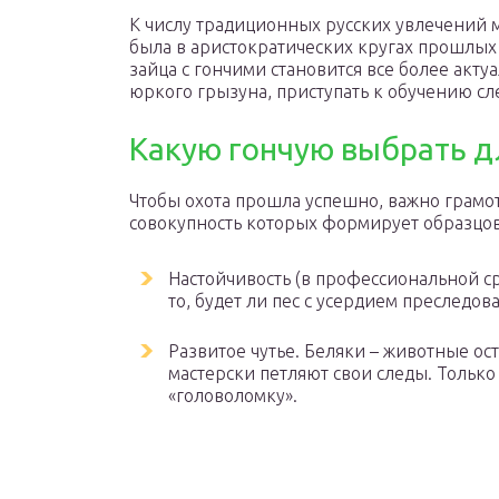
К числу традиционных русских увлечений м
была в аристократических кругах прошлых 
зайца с гончими становится все более акт
юркого грызуна, приступать к обучению сле
Какую гончую выбрать д
Чтобы охота прошла успешно, важно грамот
совокупность которых формирует образцову
Настойчивость (в профессиональной ср
то, будет ли пес с усердием преследов
Развитое чутье. Беляки – животные о
мастерски петляют свои следы. Только
«головоломку».