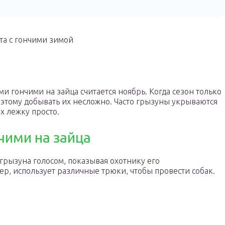
та с гончими зимой
и гончими на зайца считается ноябрь. Когда сезон только
поэтому добывать их несложно. Часто грызуны укрываются
х лежку просто.
нчими на зайца
грызуна голосом, показывая охотнику его
ер, использует различные трюки, чтобы провести собак.