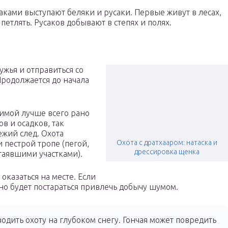
аками выступают беляки и русаки. Первые живут в лесах,
етлять. Русаков добывают в степях и полях.
жья и отправиться со
 Продолжается до начала
зимой лучше всего рано
в и осадков, так
ежий след. Охота
Охота с дратхааром: натаска и
 пестрой тропе (пегой,
дрессировка щенка
ттаявшими участками).
 оказаться на месте. Если
жно будет постараться привлечь добычу шумом.
дить охоту на глубоком снегу. Гончая может повредить