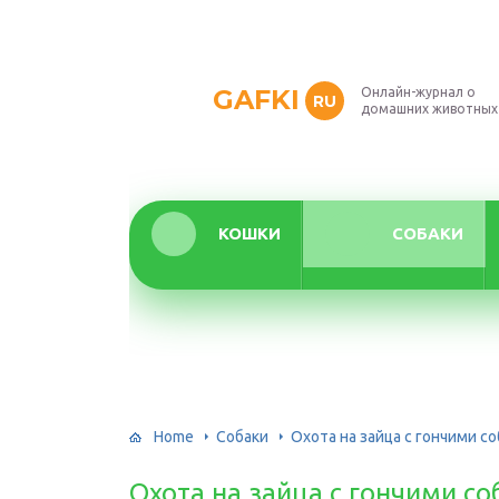
GAFKI
Онлайн-журнал о
RU
домашних животных
КОШКИ
СОБАКИ
Home
Собаки
Охота на зайца с гончими с
Охота на зайца с гончими с