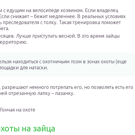
 с едущим на велосипеде хозяином. Если владелец
 Если снижает – бежит медленнее. В реальных условиях
ть преследователя с толку. Такая тренировка поможет
ега.
есяцев. Лучше приступать весной. В это время зайцы
территорию.
льзя находиться с охотничьим псом в зонах охоты (еще
лощадки для натаски.
 разрешают немного потрепать его, но позволять есть его
чей отрезанную лапку – пазанку.
Гончая на охоте
охоты на зайца