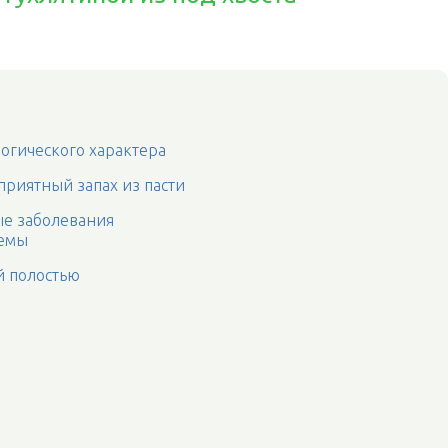
огического характера
риятный запах из пасти
ые заболевания
темы
й полостью