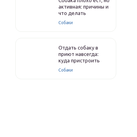
Собака плохо ест, но
активная: причины и
что делать
Собаки
Отдать собаку в
приют навсегда:
куда пристроить
Собаки