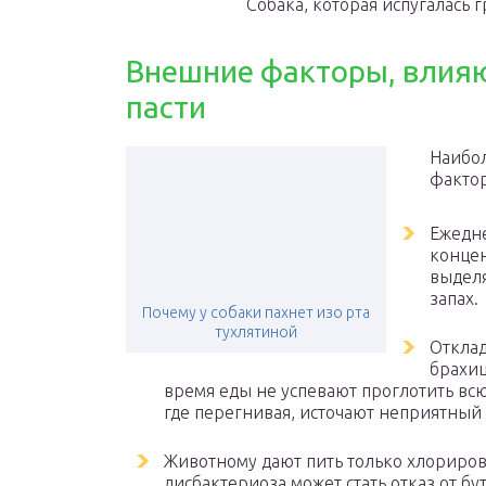
Собака, которая испугалась 
Внешние факторы, влияю
пасти
Наибо
фактор
Ежедне
концен
выделя
запах.
Почему у собаки пахнет изо рта
тухлятиной
Откла
брахиц
время еды не успевают проглотить всю
где перегнивая, источают неприятный 
Животному дают пить только хлориров
дисбактериоза может стать отказ от б