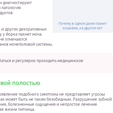
м диагностируют
 патология
дуктов
Почему в одном доме пахнет
кошками, а в другом нет
 и других декоративных
 у йорка пахнет моча.
вне отмечаются
ганов мочеполовой системы.
аться и регулярно проходить медицинское
овой полостью
роявление подобного симптома не представляет угрозы
убах может быть не таким безобидным. Разрушение зубной
ния, болезненные ощущения и непростое лечение
тве жизни питомца.