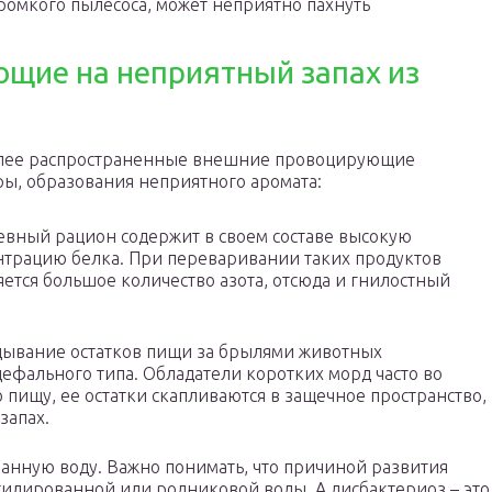
громкого пылесоса, может неприятно пахнуть
щие на неприятный запах из
лее распространенные внешние провоцирующие
ы, образования неприятного аромата:
вный рацион содержит в своем составе высокую
трацию белка. При переваривании таких продуктов
ется большое количество азота, отсюда и гнилостный
дывание остатков пищи за брылями животных
ефального типа. Обладатели коротких морд часто во
 пищу, ее остатки скапливаются в защечное пространство,
запах.
анную воду. Важно понимать, что причиной развития
утилированной или родниковой воды. А дисбактериоз – это