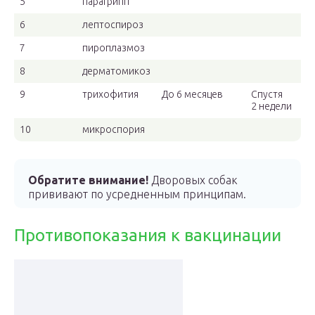
5
парагрипп
6
лептоспироз
7
пироплазмоз
8
дерматомикоз
9
трихофития
До 6 месяцев
Спустя
2 недели
10
микроспория
Обратите внимание!
Дворовых собак
прививают по усредненным принципам.
Противопоказания к вакцинации