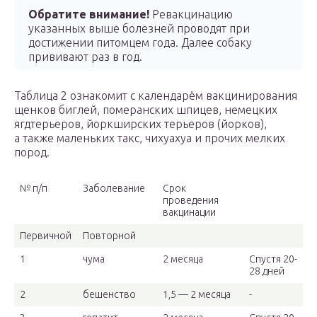
Обратите внимание!
Ревакцинацию
указанных выше болезней проводят при
достижении питомцем года. Далее собаку
прививают раз в год.
Таблица 2 ознакомит с календарём вакцинирования
щенков биглей, померанских шпицев, немецких
ягдтерьеров, йоркширских терьеров (йорков),
а также маленьких такс, чихуахуа и прочих мелких
пород.
№ п/п
Заболевание
Срок
проведения
вакцинации
Первичной
Повторной
1
чума
2 месяца
Спустя 20-
28 дней
2
бешенство
1,5 — 2 месяца
-