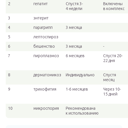
2
гепатит
Спустя 3-
Включены
4 недели
в комплекс
3
энтерит
4
парагрипп
3 месяца
5
лептоспироз
6
бешенство
3 месяца
-
7
пироплазмоз
6 месяцев
Спустя 20-
22 дня
8
дерматомикоз
Индивидуально
Спустя
месяц
9
трихофития
1-6 месяцев
Через 10-
15 дней
10
микроспория
Рекомендована
к использованию