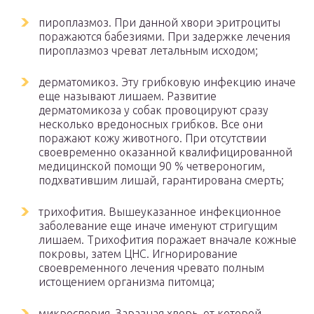
пироплазмоз. При данной хвори эритроциты
поражаются бабезиями. При задержке лечения
пироплазмоз чреват летальным исходом;
дерматомикоз. Эту грибковую инфекцию иначе
еще называют лишаем. Развитие
дерматомикоза у собак провоцируют сразу
несколько вредоносных грибков. Все они
поражают кожу животного. При отсутствии
своевременно оказанной квалифицированной
медицинской помощи 90 % четвероногим,
подхватившим лишай, гарантирована смерть;
трихофития. Вышеуказанное инфекционное
заболевание еще иначе именуют стригущим
лишаем. Трихофития поражает вначале кожные
покровы, затем ЦНС. Игнорирование
своевременного лечения чревато полным
истощением организма питомца;
микроспория. Заразная хворь, от которой