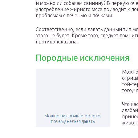
и можно ли собакам свинину? В первую оче
употребление жирного мяса приводит к п
проблемам с печенью и почками.
Соответственно, если давать данный тип м
этого не будет. Кроме того, следует помни
противопоказана.
Породные исключения
Можно 
отрица
той-те
того, 
Что ка
алабай
Можно ли собакам молоко:
принес
почему нельзя давать
животн