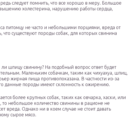
редь следует помнить, что все хорошо в меру. Большое
овышению холестерина, нарушению работы сердца,
яса питомцу не часто и небольшими порциями, вреда от
ть, что существуют породы собак, для которых свинина
ли шпицу свинину? На подобный вопрос ответ будет
тельным. Маленьким собачкам, таким как чихуахуа, шпиц,
рьер жирная пища противопоказана. В частности из-за
что данные породы имеют склонность к ожирению.
сается более крупных собак, таких как овчарка, хаски, или
, то небольшое количество свинины в рационе не
ет вреда. Однако ни в коем случае не стоит давать
ому сырое мясо.