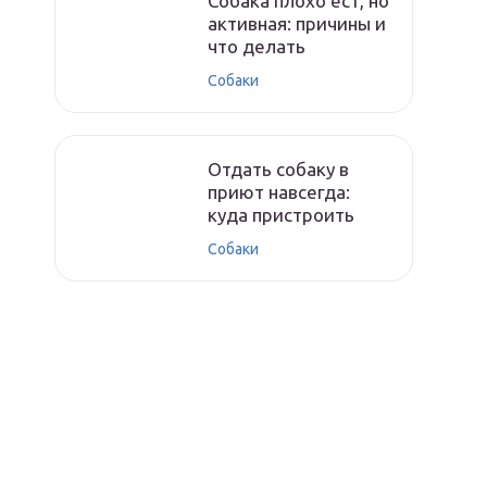
Собака плохо ест, но
активная: причины и
что делать
Собаки
Отдать собаку в
приют навсегда:
куда пристроить
Собаки