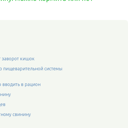
 заворот кишок
во пищеварительной системы
о вводить в рацион
инину
цев
отному свинину