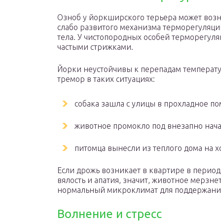
Озноб у йоркширского терьера может возни
слабо развитого механизма терморегуляци
тела. У чистопородных особей терморегул
частыми стрижками.
Йорки неустойчивы к перепадам температу
тремор в таких ситуациях:
собака зашла с улицы в прохладное п
животное промокло под внезапно нач
питомца вынесли из теплого дома на х
Если дрожь возникает в квартире в период 
вялость и апатия, значит, животное мерзне
нормальный микроклимат для поддержания
Волнение и стресс