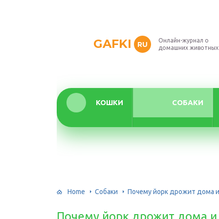
GAFKI
Онлайн-журнал о
RU
домашних животных
КОШКИ
СОБАКИ
Home
Собаки
Почему йорк дрожит дома и
Почему йорк дрожит дома и