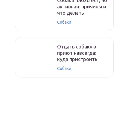
Собака плохо ест, но
активная: причины и
что делать
Собаки
Отдать собаку в
приют навсегда:
куда пристроить
Собаки