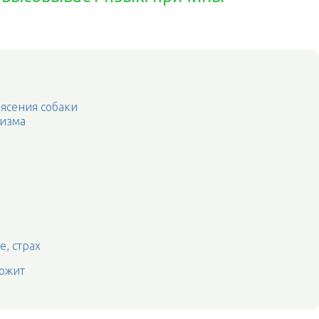
ясения собаки
низма
, страх
рожит