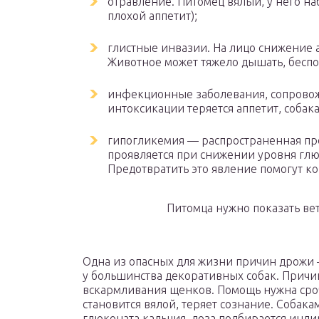
отравление. Питомец вялый, у него н
плохой аппетит);
глистные инвазии. На лицо снижение а
Животное может тяжело дышать, беспо
инфекционные заболевания, сопрово
интоксикации теряется аппетит, собака
гипогликемия — распространенная пр
проявляется при снижении уровня глю
Предотвратить это явление помогут ко
Питомца нужно показать ве
Одна из опасных для жизни причин дрожи
у большинства декоративных собак. Причи
вскармливания щенков. Помощь нужна срочн
становится вялой, теряет сознание. Собак
глюконата кальция, доза подбирается инди