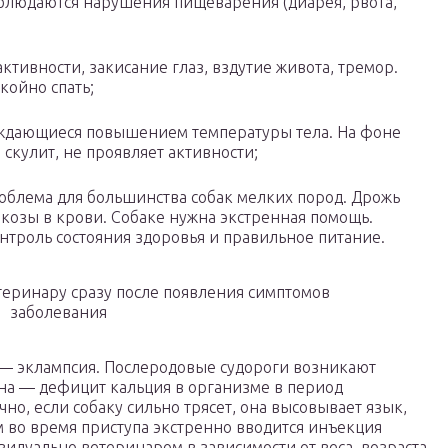
аблюдаются нарушения пищеварения (диарея, рвота,
ктивности, закисание глаз, вздутие живота, тремор.
койно спать;
ждающиеся повышением температуры тела. На фоне
 скулит, не проявляет активности;
облема для большинства собак мелких пород. Дрожь
козы в крови. Собаке нужна экстренная помощь.
нтроль состояния здоровья и правильное питание.
теринару сразу после появления симптомов
заболевания
 — эклампсия. Послеродовые судороги возникают
на — дефицит кальция в организме в период
о, если собаку сильно трясет, она высовывает язык,
ам во время приступа экстренно вводится инъекция
видуально ветеринаром в зависимости от веса, возраста,