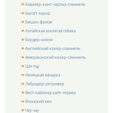
Кавалер-кинг-чарльз-спаниель
Бассет-хаунд
Бишон фризе
Китайская хохлатая собака
Бордер-колли
Английский кокер-спаниель
Американский кокер-спаниель
Ши-тцу
Немецкая овчарка
Лабрадор-ретривер
Вест-хайленд-уайт-терьер
Японский хин
Чау-чау