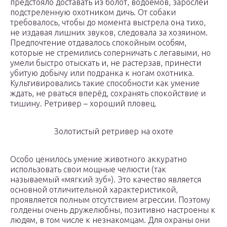
предстояло доставать из болот, водоёмов, зарослей
подстреленную охотником дичь. От собаки
требовалось, чтобы до момента выстрела она тихо,
не издавая лишних звуков, следовала за хозяином.
Предпочтение отдавалось спокойным особям,
которые не стремились соперничать с легавыми, но
умели быстро отыскать и, не растерзав, принести
убитую добычу или подранка к ногам охотника.
Культивировались такие способности как умение
ждать, не рваться вперёд, сохранять спокойствие и
тишину. Ретривер – хороший пловец.
Золотистый ретривер на охоте
Особо ценилось умение животного аккуратно
использовать свои мощные челюсти (так
называемый «мягкий зуб»). Это качество является
основной отличительной характеристикой,
проявляется полным отсутствием агрессии. Поэтому
голдены очень дружелюбны, позитивно настроены к
людям, в том числе к незнакомцам. Для охраны они