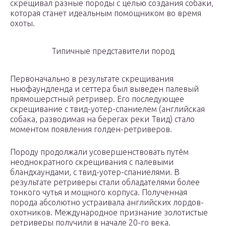
скрещивал разные породы с целью создания собаки,
которая станет идеальным помощником во время
охоты.
Типичные представители пород
Первоначально в результате скрещивания
ньюфаундленда и сеттера был выведен палевый
прямошерстный ретривер. Его последующее
скрещивание с твид-уотер-спаниелем (английская
собака, разводимая на берегах реки Твид) стало
моментом появления голден-ретриверов.
Породу продолжали усовершенствовать путём
неоднократного скрещивания с палевыми
бландхаундами, с твид-уотер-спаниелями. В
результате ретриверы стали обладателями более
тонкого чутья и мощного корпуса. Полученная
порода абсолютно устраивала английских лордов-
охотников. Международное признание золотистые
ретриверы получили в начале 20-го века.