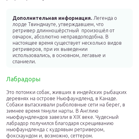
Дополнительная информация.
Легенда о
лорде Твиндмауте, утверждавшем, что
ретривер длинношёрстный произошёл от
овчарок, абсолютно неправдоподобна. В
настоящее время существует несколько видов
ретриверов, при их выведении
использовались, в основном, легавые и
спаниели.
Лабрадоры
Это потомки собак, живших в индейских рыбацких
деревнях на острове Ньюфаундленд, в Канаде.
Собаки вытаскивали рыболовные сети на берег, в
зимнее время тянули нарты. В Англию
ньюфаундлендов завезли в XIX веке. Чудесный
лабрадор получился благодаря скрещиванию
ньюфаундленда с кудрявым ретривером,
фоксхаундом и, возможно, сеттером.