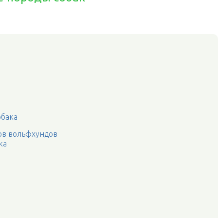
обака
ов вольфхундов
ка