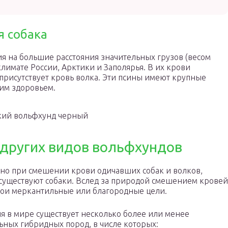
я собака
 на большие расстояния значительных грузов (весом
 климате России, Арктики и Заполярья. В их крови
присутствует кровь волка. Эти псины имеют крупные
им здоровьем.
ий вольфхунд черный
 других видов вольфхундов
но при смешении крови одичавших собак и волков,
 существуют собаки. Вслед за природой смешением кровей
вои меркантильные или благородные цели.
я в мире существует несколько более или менее
ьных гибридных пород, в числе которых: