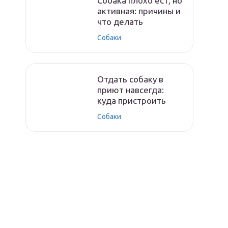
Собака плохо ест, но
активная: причины и
что делать
Собаки
Отдать собаку в
приют навсегда:
куда пристроить
Собаки