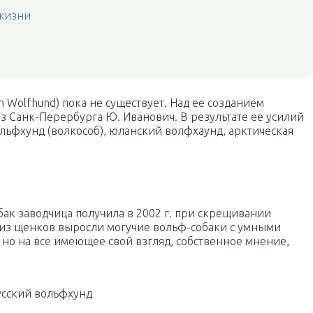
жизни
 Wolfhund) пока не существует. Над ее созданием
из Санк-Перербурга Ю. Иванович. В результате ее усилий
льфхунд (волкособ), юланский волфхаунд, арктическая
ак заводчица получила в 2002 г. при скрещивании
е из щенков выросли могучие вольф-собаки с умными
 но на все имеющее свой взгляд, собственное мнение,
усский вольфхунд