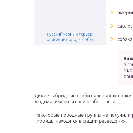
америк
сарлос
Русский черный терьер:
собака
описание породы собак
Важ
в с
с к
ран
Дикие гибридные особи сильны как волки и
людьми, имеются свои особенности.
Некоторые породные группы не получили р
гибриды находятся в стадии разведения.