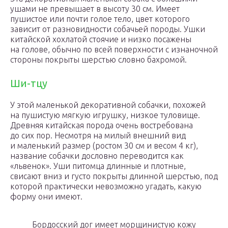
ушами не превышает в высоту 30 см. Имеет
пушистое или почти голое тело, цвет которого
зависит от разновидности собачьей породы. Ушки
китайской хохлатой стоячие и низко посажены
на голове, обычно по всей поверхности с изнаночной
стороны покрыты шерстью словно бахромой.
Ши-тцу
У этой маленькой декоративной собачки, похожей
на пушистую мягкую игрушку, низкое туловище.
Древняя китайская порода очень востребована
до сих пор. Несмотря на милый внешний вид
и маленький размер (ростом 30 см и весом 4 кг),
название собачки дословно переводится как
«львенок». Уши питомца длинные и плотные,
свисают вниз и густо покрыты длинной шерстью, под
которой практически невозможно угадать, какую
форму они имеют.
Бордосский дог имеет морщинистую кожу