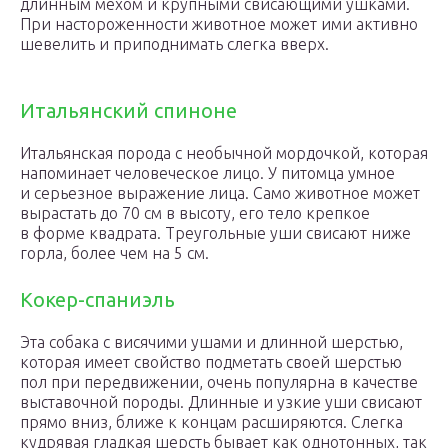
длинным мехом и крупными свисающими ушками.
При настороженности животное может ими активно
шевелить и приподнимать слегка вверх.
Итальянский спиноне
Итальянская порода с необычной мордочкой, которая
напоминает человеческое лицо. У питомца умное
и серьезное выражение лица. Само животное может
вырастать до 70 см в высоту, его тело крепкое
в форме квадрата. Треугольные уши свисают ниже
горла, более чем на 5 см.
Кокер-спаниэль
Эта собака с висячими ушами и длинной шерстью,
которая имеет свойство подметать своей шерстью
пол при передвижении, очень популярна в качестве
выставочной породы. Длинные и узкие уши свисают
прямо вниз, ближе к концам расширяются. Слегка
кудрявая гладкая шерсть бывает как однотонных, так