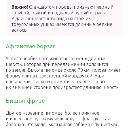
Важно!
Стандартом породы признают черный,
голубой, рыжий и подпалый бурый окрасы.
У длинношерстного вида на стоячих
треугольных ушках имеются длинные редкие
волосы.
Афганская борзая
У этого необычного животного очень длинная
шерсть, которая при передвижении волочится
по земле. Высота питомца около 70 см, голова имеет
форму клина с заостренной мордочкой. Уши
поставлены низко и прижаты к голове. По все
их внешней стороне произрастает длинная шерсть.
Бишон фризе
Другое название питомца, более понятное
и известное русскому человеку — французская
болонка. Это маленькая милая собачка с пушистым