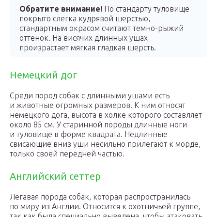
Обратите внимание!
По стандарту туловище
покрыто слегка кудрявой шерстью,
стандартным окрасом считают темно-рыжий
оттенок. На висячих длинных ушах
произрастает мягкая гладкая шерсть.
Немецкий дог
Среди пород собак с длинными ушами есть
и животные огромных размеров. К ним относят
немецкого дога, высота в холке которого составляет
около 85 см. У старинной породы длинные ноги
и туловище в форме квадрата. Недлинные
свисающие вниз уши несильно прилегают к морде,
только своей передней частью.
Английский сеттер
Легавая порода собак, которая распространилась
по миру из Англии. Относится к охотничьей группе,
так как была специально выведена, чтобы атаковать