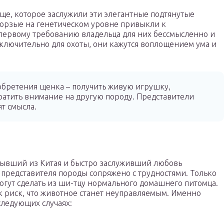
ще, которое заслужили эти элегантные подтянутые
Борзые на генетическом уровне привыкли к
о первому требованию владельца для них бессмысленно и
сключительно для охоты, они кажутся воплощением ума и
обретения щенка – получить живую игрушку,
братить внимание на другую породу. Представители
ят смысла.
бывший из Китая и быстро заслуживший любовь
 представителя породы сопряжено с трудностями. Только
могут сделать из ши-тцу нормального домашнего питомца.
ик риск, что животное станет неуправляемым. Именно
 следующих случаях: