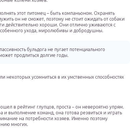
обные колени хозяев.
олнять этот питомец – быть компаньоном. Охранять
лужить он не сможет, поэтому не стоит ожидать от собаки
ги действительно хороши. Они отлично уживаются с
 особенного ухода, миролюбивы и добродушны.
пассивность бульдога не пугает потенциального
 может продлиться долгие годы.
или некоторых усомниться в их умственных способностях
ошел в рейтинг глупцов, проста – он невероятно упрям.
 и выполнение команд, она готова резвиться и играть
нимание на потребности хозяев. Именно поэтому
нению многих.