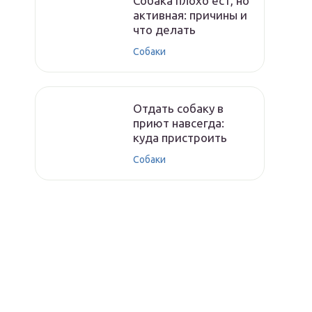
Собака плохо ест, но
активная: причины и
что делать
Собаки
Отдать собаку в
приют навсегда:
куда пристроить
Собаки