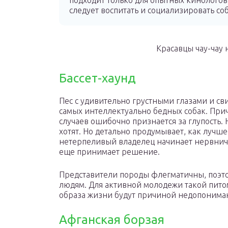
подходит только для опытных кинологов
следует воспитать и социализировать соб
Красавцы чау-чау
Бассет-хаунд
Пес с удивительно грустными глазами и св
самых интеллектуально бедных собак. Прич
случаев ошибочно признается за глупость. Н
хотят. Но детально продумывает, как лучш
нетерпеливый владелец начинает нервничат
еще принимает решение.
Представители породы флегматичны, поэт
людям. Для активной молодежи такой пито
образа жизни будут причиной недопонима
Афганская борзая