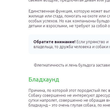
свежем воздухе, предпочитая диван или уд
Единственная функция, которую может вып
жилище или стада, помогать на охоте или с
особых успехов. Но как компаньоны бульдо
детьми и взрослыми, не требуют за собой
Обратите внимание!
Если упрямство и 
владельца, то дружба человека и собаки
Флегматичность и лень бульдога застав
Бладхаунд
Причина, по которой этот породистый пес в
Собаку совершенно не интересуют дрессура
сутки напролет, совершенно не обращая в
бладхаунд – это очень глупая собака, по м