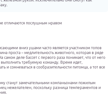
 с железной рукой. Исключительно они смогут как
аку.
 не отличаются послушным нравом
исающими вниз ушами часто является участником топов
ина проста – медлительность животного, которая в ряде
а самом деле бассет с первого раза понимает, что от него
е выполнить требуемую команду. Время идет,
ь и сомневаться в сообразительности питомца, а тот все
ому станут замечательными компаньонами пожилым
мец нежелателен, поскольку разница темпераментов и
ния.