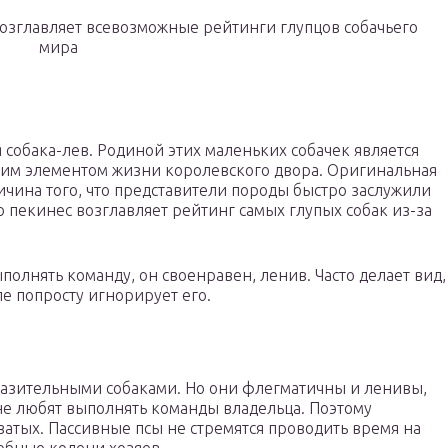
 возглавляет всевозможные рейтинги глупцов собачьего
мира
 собака-лев. Родиной этих маленьких собачек является
шим элементом жизни королевского двора. Оригинальная
чина того, что представители породы быстро заслужили
 пекинес возглавляет рейтинг самых глупых собак из-за
полнять команду, он своенравен, ленив. Часто делает вид,
ле попросту игнорирует его.
разительными собаками. Но они флегматичны и ленивы,
не любят выполнять команды владельца. Поэтому
атых. Пассивные псы не стремятся проводить время на