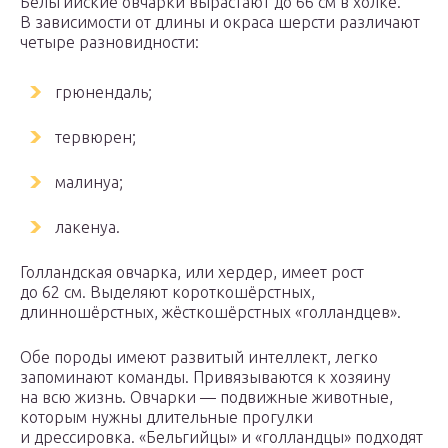
Бельгийские овчарки вырастают до 66 см в холке.
В зависимости от длины и окраса шерсти различают
четыре разновидности:
грюнендаль;
тервюрен;
малинуа;
лакенуа.
Голландская овчарка, или хердер, имеет рост
до 62 см. Выделяют короткошёрстных,
длинношёрстных, жёсткошёрстных «голландцев».
Обе породы имеют развитый интеллект, легко
запоминают команды. Привязываются к хозяину
на всю жизнь. Овчарки — подвижные животные,
которым нужны длительные прогулки
и дрессировка. «Бельгийцы» и «голландцы» подходят