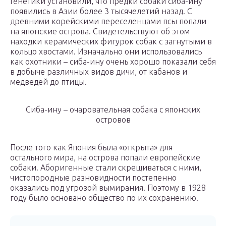
Генетики установили, что предки собаки сиба-ину
появились в Азии более 3 тысячелетий назад. С
древними корейскими переселенцами псы попали
на японские острова. Свидетельствуют об этом
находки керамических фигурок собак с загнутыми в
кольцо хвостами. Изначально они использовались
как охотники – сиба-ину очень хорошо показали себя
в добыче различных видов дичи, от кабанов и
медведей до птицы.
Сиба-ину – очаровательная собака с японских
островов
После того как Япония была «открыта» для
остального мира, на острова попали европейские
собаки. Аборигенные стали скрещиваться с ними,
чистопородные разновидности постепенно
оказались под угрозой вымирания. Поэтому в 1928
году было основано общество по их сохранению.