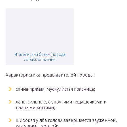
Итальянский бракк (порода
собак): описание
Характеристика представителей породы:
спина прямая, мускулистая поясница;
лапы сильные, с упругими подушечками и
темными когтями;
широкая у лба голова завершается зауженной,
как у лисы, мордой;