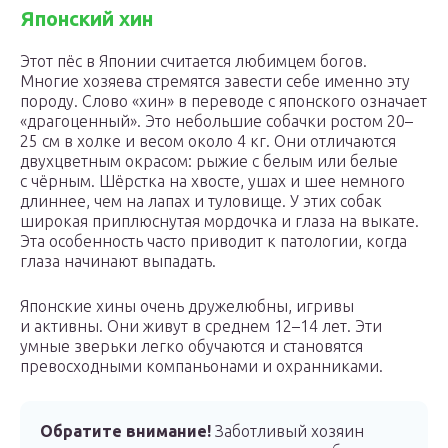
Японский хин
Этот пёс в Японии считается любимцем богов.
Многие хозяева стремятся завести себе именно эту
породу. Слово «хин» в переводе с японского означает
«драгоценный». Это небольшие собачки ростом 20–
25 см в холке и весом около 4 кг. Они отличаются
двухцветным окрасом: рыжие с белым или белые
с чёрным. Шёрстка на хвосте, ушах и шее немного
длиннее, чем на лапах и туловище. У этих собак
широкая приплюснутая мордочка и глаза на выкате.
Эта особенность часто приводит к патологии, когда
глаза начинают выпадать.
Японские хины очень дружелюбны, игривы
и активны. Они живут в среднем 12–14 лет. Эти
умные зверьки легко обучаются и становятся
превосходными компаньонами и охранниками.
Обратите внимание!
Заботливый хозяин