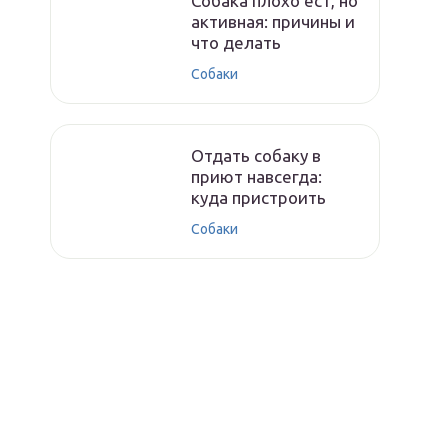
Собака плохо ест, но
активная: причины и
что делать
Собаки
Отдать собаку в
приют навсегда:
куда пристроить
Собаки