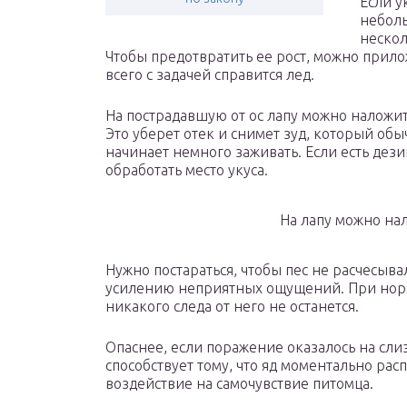
Если у
неболь
нескол
Чтобы предотвратить ее рост, можно прил
всего с задачей справится лед.
На пострадавшую от ос лапу можно наложит
Это уберет отек и снимет зуд, который обы
начинает немного заживать. Если есть де
обработать место укуса.
На лапу можно нал
Нужно постараться, чтобы пес не расчесыв
усилению неприятных ощущений. При норм
никакого следа от него не останется.
Опаснее, если поражение оказалось на сл
способствует тому, что яд моментально рас
воздействие на самочувствие питомца.