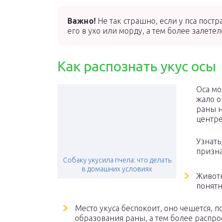
Важно!
Не так страшно, если у пса постр
его в ухо или морду, а тем более залетело
Как распознать укус осы
Оса мо
жало о
раны н
центре
Узнать
призн
Собаку укусила пчела: что делать
в домашних условиях
Животн
понятн
Место укуса беспокоит, оно чешется, п
образования раны, а тем более распр