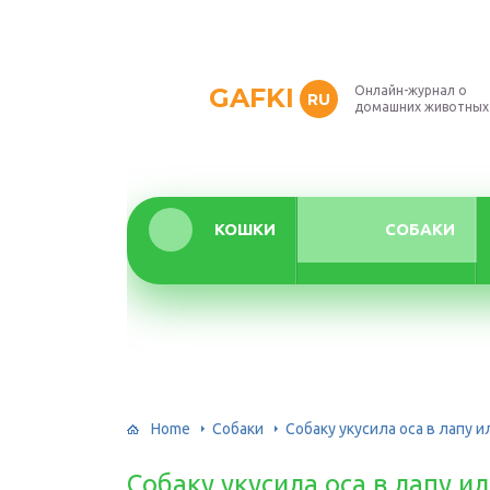
GAFKI
Онлайн-журнал о
RU
домашних животных
КОШКИ
СОБАКИ
Home
Собаки
Собаку укусила оса в лапу 
Собаку укусила оса в лапу и