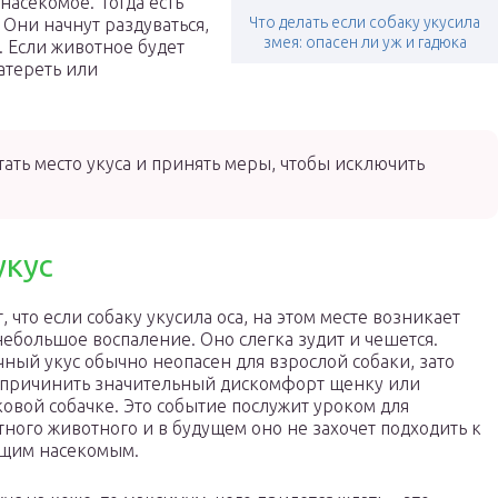
насекомое. Тогда есть
Что делать если собаку укусила
 Они начнут раздуваться,
змея: опасен ли уж и гадюка
. Если животное будет
атереть или
ать место укуса и принять меры, чтобы исключить
укус
, что если собаку укусила оса, на этом месте возникает
ебольшое воспаление. Оно слегка зудит и чешется.
ный укус обычно неопасен для взрослой собаки, зато
 причинить значительный дискомфорт щенку или
овой собачке. Это событие послужит уроком для
ного животного и в будущем оно не захочет подходить к
щим насекомым.