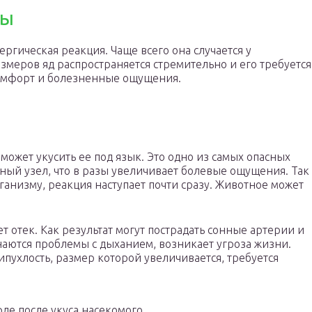
мы
лергическая реакция. Чаще всего она случается у
змеров яд распространяется стремительно и его требуется
комфорт и болезненные ощущения.
 может укусить ее под язык. Это одно из самых опасных
ный узел, что в разы увеличивает болевые ощущения. Так
ганизму, реакция наступает почти сразу. Животное может
т отек. Как результат могут пострадать сонные артерии и
наются проблемы с дыханием, возникает угроза жизни.
рипухлость, размер которой увеличивается, требуется
рде после укуса насекомого