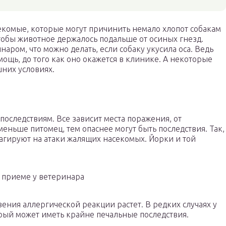
екомые, которые могут причинить немало хлопот собакам
чтобы животное держалось подальше от осиных гнезд.
аром, что можно делать, если собаку укусила оса. Ведь
ощь, до того как оно окажется в клинике. А некоторые
них условиях.
последствиям. Все зависит места поражения, от
 меньше питомец, тем опаснее могут быть последствия. Так,
агируют на атаки жалящих насекомых. Йорки и той
 приеме у ветеринара
ния аллергической реакции растет. В редких случаях у
рый может иметь крайне печальные последствия.