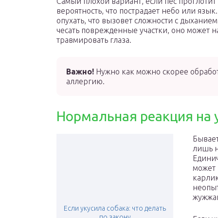
Самый плохой вариант, если пес проглотит 
вероятность, что пострадает небо или язык.
опухать, что вызовет сложности с дыханием
чесать поврежденные участки, оно может н
травмировать глаза.
Важно!
Нужно как можно скорее обработ
аллергию.
Нормальная реакция на 
Бывает
лишь н
Единич
может
карлик
неопыт
жужжа
Если укусила собака: что делать
по закону