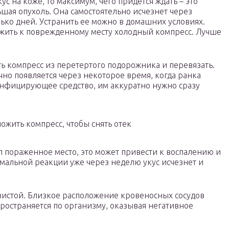
кус на коже, то максимум, чего придется ждать – это
шая опухоль. Она самостоятельно исчезнет через
ько дней. Устранить ее можно в домашних условиях.
ожить к поврежденному месту холодный компресс. Лучше
ь компресс из перетертого подорожника и перевязать.
чно появляется через некоторое время, когда ранка
зинфицирующее средство, им аккуратно нужно сразу
ожить компресс, чтобы снять отек
ал пораженное место, это может привести к воспалению и
альной реакции уже через неделю укус исчезнет и
изистой. Близкое расположение кровеносных сосудов
пространяется по организму, оказывая негативное