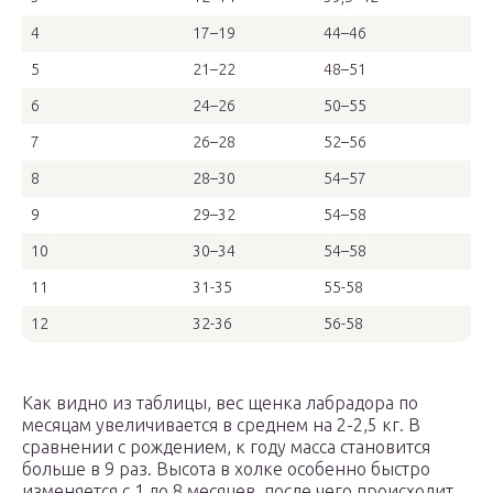
4
17–19
44–46
5
21–22
48–51
6
24–26
50–55
7
26–28
52–56
8
28–30
54–57
9
29–32
54–58
10
30–34
54–58
11
31-35
55-58
12
32-36
56-58
Как видно из таблицы, вес щенка лабрадора по
месяцам увеличивается в среднем на 2-2,5 кг. В
сравнении с рождением, к году масса становится
больше в 9 раз. Высота в холке особенно быстро
изменяется с 1 до 8 месяцев, после чего происходит