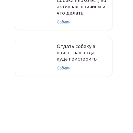
Собака плохо ест, но
активная: причины и
что делать
Собаки
Отдать собаку в
приют навсегда:
куда пристроить
Собаки