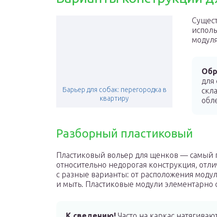
Сущест
исполь
модуля
Обр
для 
Барьер для собак: перегородка в
скл
квартиру
обл
Разборный пластиковый
Пластиковый вольер для щенков — самый пр
относительно недорогая конструкция, от
с разные варианты: от расположения модуле
и мыть. Пластиковые модули элементарно с
К сведению!
Часто на каркас натягивают