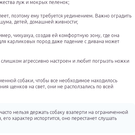
жества луж и мокрых пеленок;
леет, поэтому ему требуется уединением. Важно оградить
 шума, детей, домашней живности;
мер, чихуахуа, создав ей комфортную зону, где она
для карликовых пород даже падение с дивана может
ц слишком агрессивно настроен и любит погрызть ножки
еменной собаки, чтобы все необходимое находилось
ния щенков на свет, они не расползались по всей
часто нельзя держать собаку взаперти на ограниченной
 его характер испортится, оно перестанет слушать