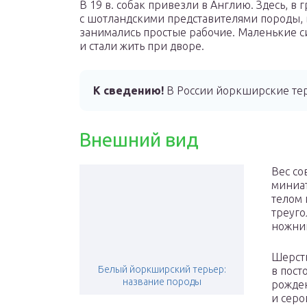
В 19 в. собак привезли в Англию. Здесь, 
с шотландскими представителями породы,
занимались простые рабочие. Маленькие с
и стали жить при дворе.
К сведению!
В России йоркширские терь
Внешний вид
Вес со
миниа
телом 
треуго
ножни
Шерсть
Белый йоркширский терьер:
в пост
название породы
рожде
и серо