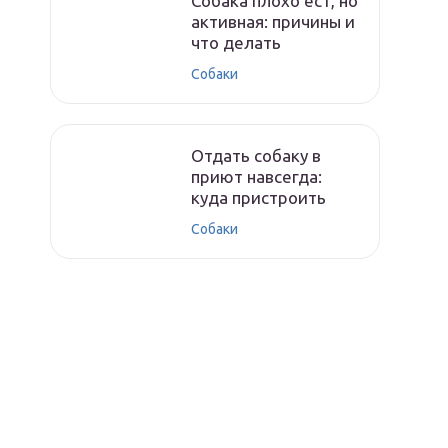
Собака плохо ест, но
активная: причины и
что делать
Собаки
Отдать собаку в
приют навсегда:
куда пристроить
Собаки