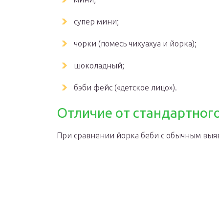
супер мини;
чорки (помесь чихуахуа и йорка);
шоколадный;
бэби фейс («детское лицо»).
Отличие от стандартног
При сравнении йорка беби с обычным выя