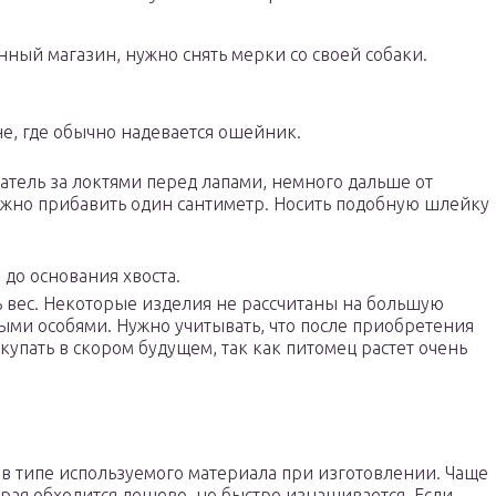
ный магазин, нужно снять мерки со своей собаки.
е, где обычно надевается ошейник.
затель за локтями перед лапами, немного дальше от
ужно прибавить один сантиметр. Носить подобную шлейку
 до основания хвоста.
 вес. Некоторые изделия не рассчитаны на большую
ными особями. Нужно учитывать, что после приобретения
купать в скором будущем, так как питомец растет очень
 типе используемого материала при изготовлении. Чаще
орая обходится дешево, но быстро изнашивается. Если