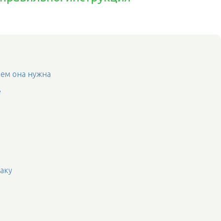
чем она нужна
е
баку