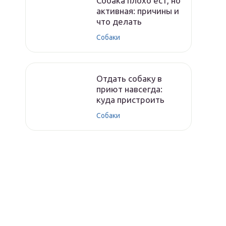
Собака плохо ест, но
активная: причины и
что делать
Собаки
Отдать собаку в
приют навсегда:
куда пристроить
Собаки