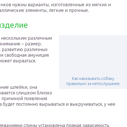
нков нужны варианты, изготовленные из мягких и
аллические элементы, легкие и прочные.
изделие
о нескольким различным
 внимание – размер.
к развитию различных
м свободная амуниция
может вырваться.
Как наказывать собаку
правильно за непослушание
ание шлейки, она
зывается слишком близко
я причиной появления
 будет постоянно вырываться и выкручиваться, у нее
леваниями спины установлена прямая зависимость