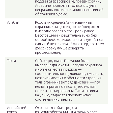
поддается дрессировке, предан хозяину.
Агрессию проявляет только в случае
неправильного воспитания и негативной
обстановки в доме.
Алабай
Родом их средней Азии, надежный
охранник и защитник, но не боец, хотя
и использовался в этой роли ранее.
Бесстрашный и решительный, но без
острой необходимости не атакует. У пса
сильный независимый характер, поэтому
дрессировку лучше доверить
профессионалу.
Такса
Собака родом из Германии была
выведена для охоты. Сегодня сохранила
многие качества предков —
сообразительность, ловкость, смелость,
независимость. Особенности строения
тела ограничивают ряд действий — псу
нельзя прыгать с высоты, его нельзя
ставить на задние лапы. Такса активна
на улице, старается проявить свои
охотничьи инстинкты.
Английский
Охотничья собака родом
кокер-
из Великобритании. Она громко лает,