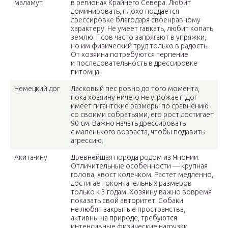
маламут
в регионах Крайнего Севера. Любит
доминировать, плохо поддается
дрессировке благодаря своенравному
характеру. Не умеет гавкать, любит копать
землю. Псов часто запрягают в упряжки,
но им физический труд только в радость.
От хозяина потребуются терпение
и последовательность в дрессировке
питомца.
Немецкий дог
Ласковый пес ровно до того момента,
пока хозяину ничего не угрожает. Дог
имеет гигантские размеры по сравнению
со своими собратьями, его рост достигает
90 см. Важно начать дрессировать
с маленького возраста, чтобы подавить
агрессию.
Акита-ину
Древнейшая порода родом из Японии.
Отличительные особенности — крупная
голова, хвост колечком. Растет медленно,
достигает окончательных размеров
только к 3 годам. Хозяину важно вовремя
показать свой авторитет. Собаки
не любят закрытые пространства,
активны на природе, требуются
интенсивные физические нагрузки.