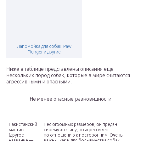
Лапомойка для собак: Paw
Plunger и другие
Ниже в таблице представлены описания еще
нескольких пород собак, которые в мире считаются
агрессивными и опасными.
Не менее опасные разновидности
Пакистанский
Пес огромных размеров, он предан
мастиф
своему хозяину, но агрессивен
(другое
по отношению к посторонним. Очень
название —
важны, как и для большинства собак