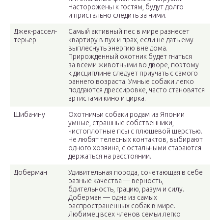
Насторожены к гостям, будут долго
и пристально следить за ними.
Джек-рассел-
Самый активный пес в мире разнесет
терьер
квартиру в пух и прах, если не дать ему
выплеснуть энергию вне дома.
Прирожденный охотник будет гнаться
за всеми животными во дворе, поэтому
к дисциплине следует приучать с самого
раннего возраста. Умные собаки легко
поддаются дрессировке, часто становятся
артистами кино и цирка.
Шиба-ину
Охотничьи собаки родам из Японии
умные, страшные собственники,
чистоплотные псы с плюшевой шерстью.
Не любят телесных контактов, выбирают
одного хозяина, с остальными стараются
держаться на расстоянии.
Доберман
Удивительная порода, сочетающая в себе
разные качества — верность,
бдительность, грацию, разум и силу.
Доберман — одна из самых
распространенных собак в мире.
Любимец всех членов семьи легко