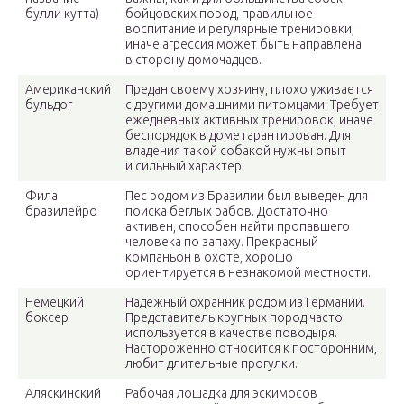
булли кутта)
бойцовских пород, правильное
воспитание и регулярные тренировки,
иначе агрессия может быть направлена
в сторону домочадцев.
Американский
Предан своему хозяину, плохо уживается
бульдог
с другими домашними питомцами. Требует
ежедневных активных тренировок, иначе
беспорядок в доме гарантирован. Для
владения такой собакой нужны опыт
и сильный характер.
Фила
Пес родом из Бразилии был выведен для
бразилейро
поиска беглых рабов. Достаточно
активен, способен найти пропавшего
человека по запаху. Прекрасный
компаньон в охоте, хорошо
ориентируется в незнакомой местности.
Немецкий
Надежный охранник родом из Германии.
боксер
Представитель крупных пород часто
используется в качестве поводыря.
Настороженно относится к посторонним,
любит длительные прогулки.
Аляскинский
Рабочая лошадка для эскимосов