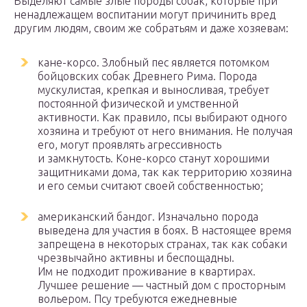
Выделяют самые злые породы собак, которые при
ненадлежащем воспитании могут причинить вред
другим людям, своим же собратьям и даже хозяевам:
кане-корсо. Злобный пес является потомком
бойцовских собак Древнего Рима. Порода
мускулистая, крепкая и выносливая, требует
постоянной физической и умственной
активности. Как правило, псы выбирают одного
хозяина и требуют от него внимания. Не получая
его, могут проявлять агрессивность
и замкнутость. Коне-корсо станут хорошими
защитниками дома, так как территорию хозяина
и его семьи считают своей собственностью;
американский бандог. Изначально порода
выведена для участия в боях. В настоящее время
запрещена в некоторых странах, так как собаки
чрезвычайно активны и беспощадны.
Им не подходит проживание в квартирах.
Лучшее решение — частный дом с просторным
вольером. Псу требуются ежедневные