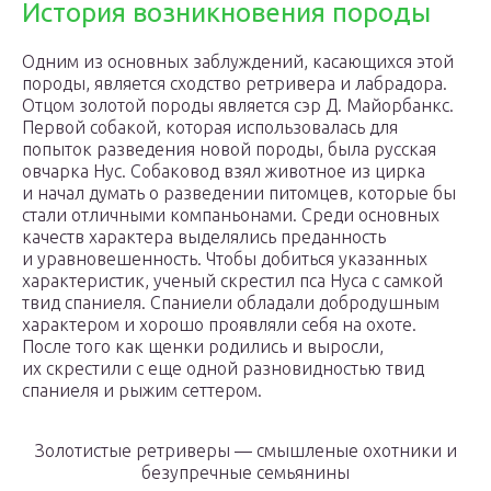
История возникновения породы
Одним из основных заблуждений, касающихся этой
породы, является сходство ретривера и лабрадора.
Отцом золотой породы является сэр Д. Майорбанкс.
Первой собакой, которая использовалась для
попыток разведения новой породы, была русская
овчарка Нус. Собаковод взял животное из цирка
и начал думать о разведении питомцев, которые бы
стали отличными компаньонами. Среди основных
качеств характера выделялись преданность
и уравновешенность. Чтобы добиться указанных
характеристик, ученый скрестил пса Нуса с самкой
твид спаниеля. Спаниели обладали добродушным
характером и хорошо проявляли себя на охоте.
После того как щенки родились и выросли,
их скрестили с еще одной разновидностью твид
спаниеля и рыжим сеттером.
Золотистые ретриверы — смышленые охотники и
безупречные семьянины