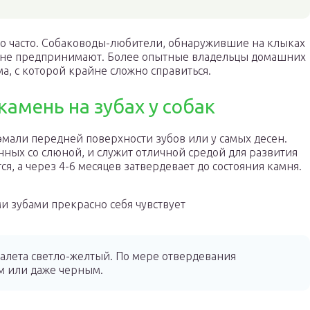
ьно часто. Собаководы-любители, обнаружившие на клыках
о не предпринимают. Более опытные владельцы домашних
а, с которой крайне сложно справиться.
камень на зубах у собак
 эмали передней поверхности зубов или у самых десен.
нных со слюной, и служит отличной средой для развития
ся, а через 4-6 месяцев затвердевает до состояния камня.
и зубами прекрасно себя чувствует
алета светло-желтый. По мере отвердевания
м или даже черным.