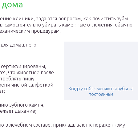
 дома
щение клиники, задаются вопросом, как почистить зубы
бы самостоятельно убирать каменные отложения, обычно
механическим процедурам.
 для домашнего
ни сертифицированы,
ся, что животное после
отреблять пищу
мени чистой салфеткой
Когда у собак меняются зубы на
т;
постоянные
нию зубного камня,
вежает дыхание;
ую в лечебном составе, прикладывают к пораженному