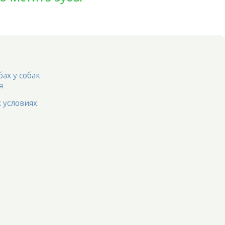
бах у собак
я
 условиях
е