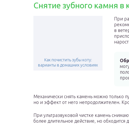
Снятие зубного камня в 
При ра
рекоме
в вете
приспо
нарост
Как почистить зубы коту:
Обр
варианты в домашних условиях
мог
пол
про
Механически снять камень можно только пу
но и эффект от него непродолжителен. Кром
При ультразвуковой чистке камень снимают
более длительное действие, но обходится 