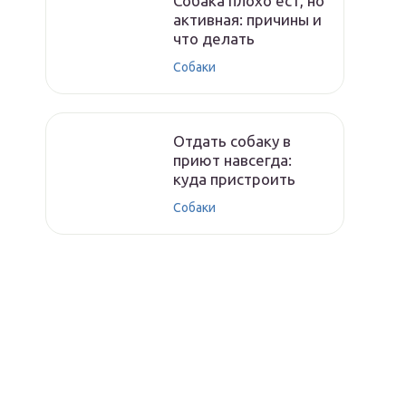
Собака плохо ест, но
активная: причины и
что делать
Собаки
Отдать собаку в
приют навсегда:
куда пристроить
Собаки