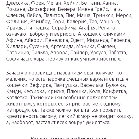
Джессика, Фрея, Меган, Хейли, Беттани, Ханна,
Роксана, Джозефина, Венера. Имена Грейс, Ната,
Флекси, Лейла, Палитра, Пис, Маша, Тринкси, Мерси,
Фелиция, Рэйнбоу, Тори, Калерия, Тая, Манюня,
Ираида, Пятнашка, Серафима, Агафья, Регина
означают доброту и верность. А кошек с кличками
Афина, Айвори, Пенелопа, Одетт, Миранда, Ребекка,
Хиллари, Сусанна, Артемида, Моника, Сьюзен,
Патриция, Тильда, Аврора, Пайпер, Урсула, Табатта,
Софи часто характеризуют как умных животных.
Зачастую прозвища с названием еды получает кот-
мальчик, но есть парочка смешных вариантов и для
кошечки: Зефирка, Пампушка, Вафелька, Булочка,
Кэнди, Кефирка, Ириска, Плюшка, Кола, Конфетка,
Котлетка. Такие клички особенно подходят тем
животным, у которых есть пристрастие к одному
из продуктов. Также можно попытаться проявить
креативность самому, легкий юмор не обидит кошку,
а, наоборот, заставит всех вокруг умиляться.