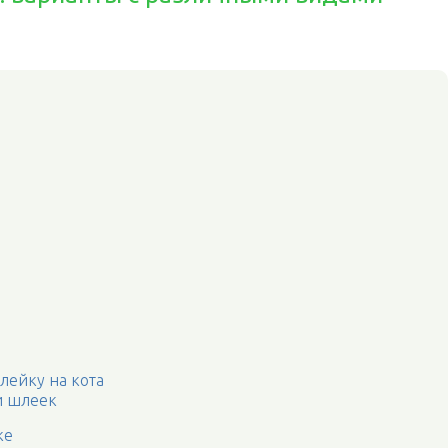
лейку на кота
и шлеек
ке