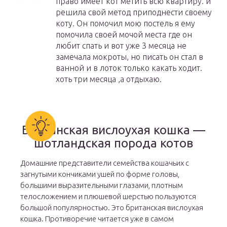
право имеет кот метить всю квартиру. и
решила свой метод приподнести своему
коту. Он помочил мою постель я ему
помочила своей мочой места где он
любит спать и вот уже 3 месяца не
замечала мокроты, но писать он стал в
ванной и в лоток только какать ходит.
хоть три месяца ,а отдыхаю.
Британская вислоухая кошка —
шотландская порода котов
Домашние представители семейства кошачьих с
загнутыми кончиками ушей по форме головы,
большими выразительными глазами, плотным
телосложением и плюшевой шерстью пользуются
большой популярностью. Это британская вислоухая
кошка. Противоречие читается уже в самом