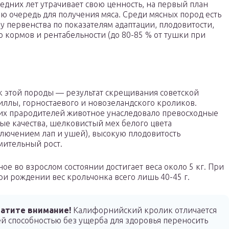
едних лет утрачивает свою ценность, на первый план
ю очередь для получения мяса. Среди мясных пород есть
 первенства по показателям адаптации, плодовитости,
 кормов и рентабельности (до 80-85 % от тушки при
 этой породы — результат скрещивания советской
лы, горностаевого и новозеландского кроликов.
их прародителей животное унаследовало превосходные
ые качества, шелковистый мех белого цвета
ключением лап и ушей), высокую плодовитость
мительный рост.
ое во взрослом состоянии достигает веса около 5 кг. При
ри рождении вес крольчонка всего лишь 40-45 г.
атите внимание!
Калифорнийский кролик отличается
ей способностью без ущерба для здоровья переносить