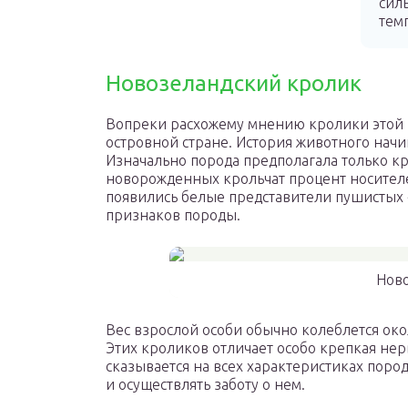
сил
тем
Новозеландский кролик
Вопреки расхожему мнению кролики этой 
островной стране. История животного начи
Изначально порода предполагала только кра
новорожденных крольчат процент носителе
появились белые представители пушистых 
признаков породы.
Нов
Вес взрослой особи обычно колеблется окол
Этих кроликов отличает особо крепкая нер
сказывается на всех характеристиках поро
и осуществлять заботу о нем.