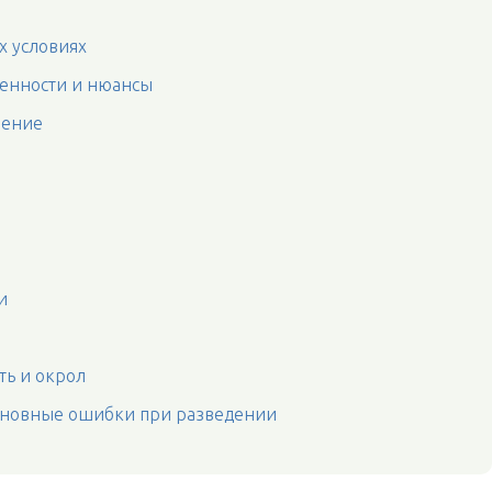
х условиях
бенности и нюансы
ление
и
ть и окрол
сновные ошибки при разведении