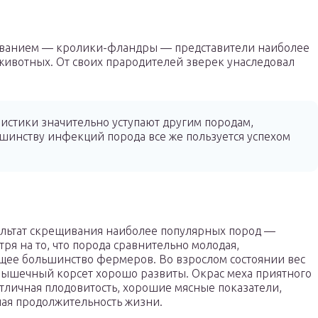
званием — кролики-фландры — представители наиболее
животных. От своих прародителей зверек унаследовал
истики значительно уступают другим породам,
шинству инфекций порода все же пользуется успехом
льтат скрещивания наиболее популярных пород —
я на то, что порода сравнительно молодая,
щее большинство фермеров. Во взрослом состоянии вес
и мышечный корсет хорошо развиты. Окрас меха приятного
отличная плодовитость, хорошие мясные показатели,
ая продолжительность жизни.