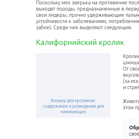
Поскольку мех зверька на протяжение посл
выходят породы, предназначенные в перву
свои лидеры, прочно удерживающие пальму
устойчивости к заболеваниям, потреблению
забое). Среди них выделяют следующие.
Калифорнийский кролик
Кролик
шиншил
От сво
вкусов
(за ис
и стре
Вольер для кроликов:
Животн
содержание и разведение для
этом п
начинающих
Обр
сво