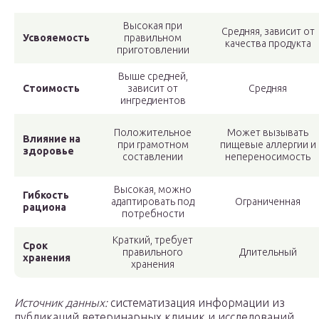
Высокая при
Средняя, зависит от
Усвояемость
правильном
качества продукта
приготовлении
Выше средней,
Стоимость
зависит от
Средняя
ингредиентов
Положительное
Может вызывать
Влияние на
при грамотном
пищевые аллергии и
здоровье
составлении
непереносимость
Высокая, можно
Гибкость
адаптировать под
Ограниченная
рациона
потребности
Краткий, требует
Срок
правильного
Длительный
хранения
хранения
Источник данных:
систематизация информации из
публикаций ветеринарных клиник и исследований