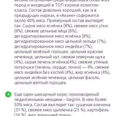
пород и входящий в ТОП кормов холистик-
класса. Состав довольно хороший, как и в
предыдущих марках, в «Акане» содержится
около 40% мяса. Примерный состав выглядит
так: Сырое мясо ягнёнка (8%), свежее мясо утки
(8%), свежие цельные яйца (8%),
дегидратированное мясо ягнёнка (8%),
дегидратированное мясо цельной сельди (7%),
дегидратированное мясо индейки (7%),
цельный зелёный горошек, цельная красная
чечевица, цельный нут, свежая северная щука
(4%), сырая печень ягнёнка(4%), свежие утиные
потрошки (печень, сердце, почки) — 4%, свежее
мясо индейки без костей (4%), жир ягнёнка (4%),
цельная зелёная чечевица, цельная фасоль,
цельный жёлтый горошек.
Еще один шикарный корм, производимый
педантичными немцами – Isegrim. В нем более
50% мяса. Состав выглядит так: сушеная оленина
(31 %), свежее мясо цыпленка (25 %), картофель
(16 %), жир домашней птицы