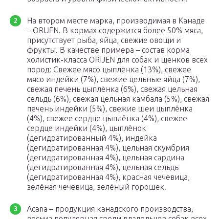
На втором месте марка, производимая в Канаде
– ORIJEN. В кормах содержится более 50% мяса,
присутствует рыба, яйца, свежие овощи и
фрукты. В качестве примера – состав корма
холистик-класса ORIJEN для собак и щенков всех
пород: Свежее мясо цыплёнка (13%), свежее
мясо индейки (7%), свежие цельные яйца (7%),
свежая печень цыплёнка (6%), свежая цельная
сельдь (6%), свежая цельная камбала (5%), свежая
печень индейки (5%), свежие шеи цыплёнка
(4%), свежее сердце цыплёнка (4%), свежее
сердце индейки (4%), цыплёнок
(дегидратированный 4%), индейка
(дегидратированная 4%), цельная скумбрия
(дегидратированная 4%), цельная сардина
(дегидратированная 4%), цельная сельдь
(дегидратированная 4%), красная чечевица,
зелёная чечевица, зелёный горошек.
Acana – продукция канадского производства,
весьма популярная среди владельцев собак всех