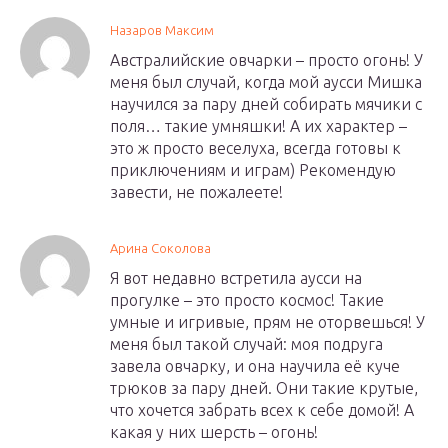
Назаров Максим
Австралийские овчарки – просто огонь! У
меня был случай, когда мой аусси Мишка
научился за пару дней собирать мячики с
поля… такие умняшки! А их характер –
это ж просто веселуха, всегда готовы к
приключениям и играм) Рекомендую
завести, не пожалеете!
Арина Соколова
Я вот недавно встретила аусси на
прогулке – это просто космос! Такие
умные и игривые, прям не оторвешься! У
меня был такой случай: моя подруга
завела овчарку, и она научила её куче
трюков за пару дней. Они такие крутые,
что хочется забрать всех к себе домой! А
какая у них шерсть – огонь!