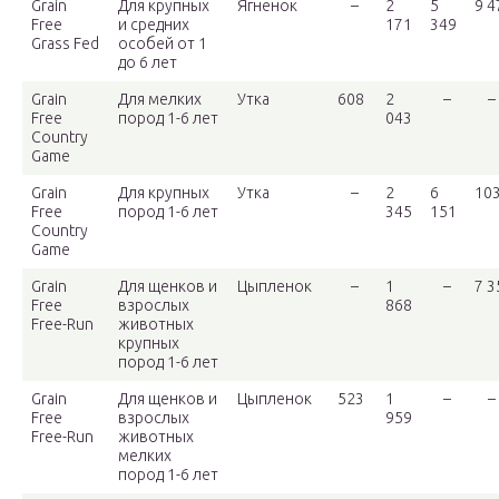
Grain
Для крупных
Ягненок
–
2
5
9 4
Free
и средних
171
349
Grass Fed
особей от 1
до 6 лет
Grain
Для мелких
Утка
608
2
–
–
Free
пород 1-6 лет
043
Country
Game
Grain
Для крупных
Утка
–
2
6
10
Free
пород 1-6 лет
345
151
Country
Game
Grain
Для щенков и
Цыпленок
–
1
–
7 3
Free
взрослых
868
Free-Run
животных
крупных
пород 1-6 лет
Grain
Для щенков и
Цыпленок
523
1
–
–
Free
взрослых
959
Free-Run
животных
мелких
пород 1-6 лет