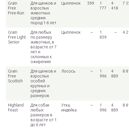
Grain
Для щенков и
Цыпленок
599
1
4
7 3
Free
взрослых
777
418
Free-Run
животных
средних
пород 1-6 лет
Grain
Для любых
Цыпленок
–
1
–
4 2
Free Light
по размеру
859
Senior
животных, в
возрасте от 7
лет и
склонных к
ожирению
Grain
Для щенков и
Лосось
–
1
4
8 8
Free
взрослых
996
889
Scottish
особей
крупных и
средних
размеров
Highland
Для собак
Утка,
–
1
4
8 8
Feast
любых
индейка
996
889
размеров в
возрасте от 1
до 6 лет